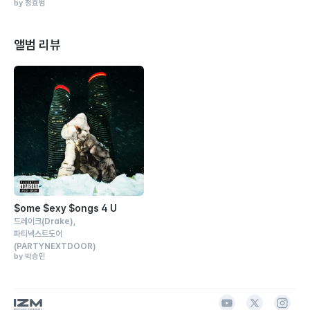
by 정효범
앨범 리뷰
$ome $exy $ongs 4 U
드레이크
(Drake)
파티넥스트도어
(PARTYNEXTDOOR)
by 박승민