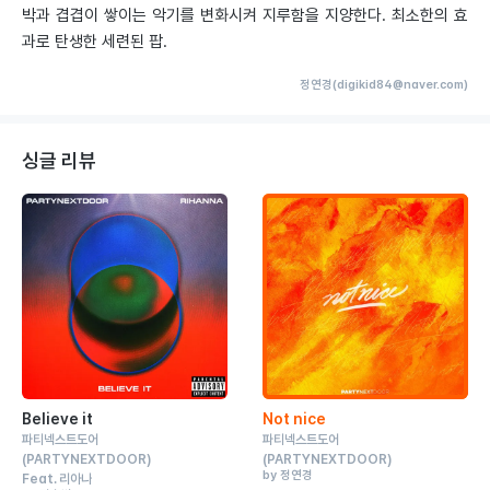
박과 겹겹이 쌓이는 악기를 변화시켜 지루함을 지양한다. 최소한의 효
과로 탄생한 세련된 팝.
정연경(digikid84@naver.com)
싱글 리뷰
Believe it
Not nice
파티넥스트도어
파티넥스트도어
(PARTYNEXTDOOR)
(PARTYNEXTDOOR)
by 정연경
Feat.
리아나