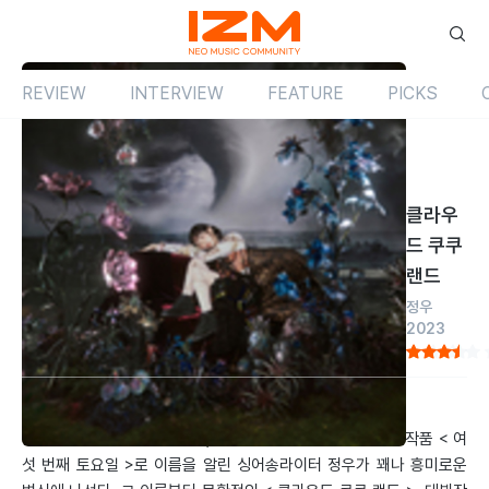
REVIEW
INTERVIEW
FEATURE
PICKS
Review
앨범
국내
클라우
드 쿠쿠
랜드
정우
2023
by 이승원
2023.11.01
깨끗한 목소리와 독특한 가사, 포근한 선율이 교차하는 포크 작품 < 여
섯 번째 토요일 >로 이름을 알린 싱어송라이터 정우가 꽤나 흥미로운