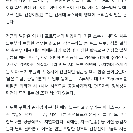
변신에 나선다. 그 이름부터 몽환적인 < 클라우드 쿠쿠 랜드 >. 데뷔작
이후 4년 만에 선보이는 이번 소포모어 앨범의 새로운 접근법을 통해,
포크 신의 신성이었던 그는 신세대 록스타의 영역에 스리슬쩍 발을 담
근다.
접근의 발단은 역시나 프로듀서의 변경이다. 기존 소속사 씨티알 싸운
드로부터 독립한 정우는 최고은, 곽푸른하늘 등 포크 프로듀싱을 일삼
던 황현우 대표 대신 백예린과의 협업 및 다양한 활동으로 명성을 떨친
구름을 메인 프로듀서로 초빙하며 작품에 그 영향을 강하게 주입한다.
포크로 일관하던 전작과 달리 밴드 사운드를 전면에 배치하며 스케일
을 보다 크게 부풀리고, 동시에 전반적인 접근성 역시 한층 끌어올린다.
‘낡은 괴담’, ‘충동 1분’의 도입부 등에는 프로듀서의 대표작 ‘Square’를
빼닮은 화려한 시그니처 사운드를 동원하기까지, 편곡자의 정체성을
면전에 드러내는 것 또한 서슴지 않는다.
이토록 구름의 존재감이 분명함에도 불구하고 정우라는 아티스트가 가
진 특유의 색채는 프로듀서의 다른 작업물들과 본작 < 클라우드 쿠쿠
랜드 >를 성공적으로 차별화한다. 백예린, 치즈(달총) 등 이전 동업자
들과 달리 날카롭고 어두운 면을 포함한 정우의 감정선이 구름의 사운