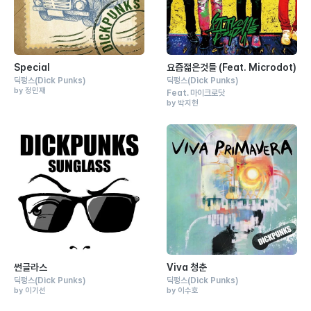
Special
요즘젊은것들 (Feat. Microdot)
딕펑스
(Dick Punks)
딕펑스
(Dick Punks)
by 정민재
Feat.
마이크로닷
by 박지현
썬글라스
Viva 청춘
딕펑스
(Dick Punks)
딕펑스
(Dick Punks)
by 이기선
by 이수호