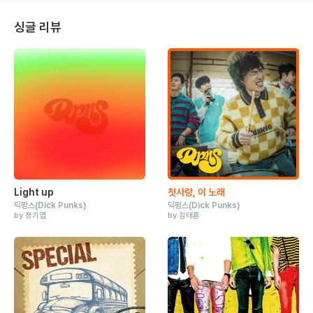
싱글 리뷰
Light up
첫사랑, 이 노래
딕펑스
(Dick Punks)
딕펑스
(Dick Punks)
by 정기엽
by 김태훈