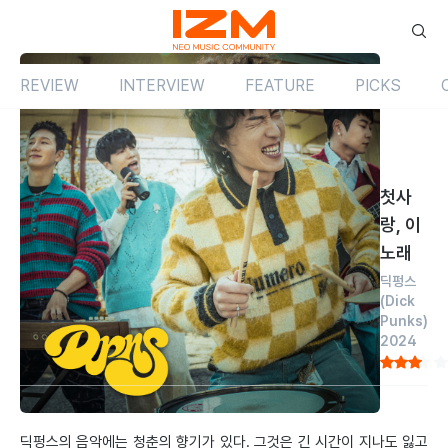
REVIEW
INTERVIEW
FEATURE
PICKS
Review
싱글
국내
첫사
랑, 이
노래
딕펑스
(Dick
Punks)
2024
by 김태훈
2024.12.03
딕펑스의 음악에는 청춘의 향기가 있다. 그것은 긴 시간이 지나도 잃고