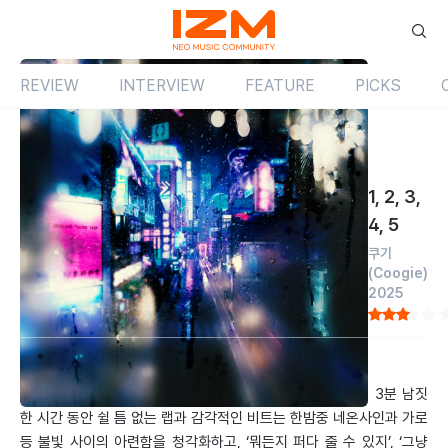
REVIEW
INTERVIEW
FEATURE
PICKS
Review
싱글
국내
1, 2, 3,
4, 5
쿠기
(Coogie)
2025
by 임동엽
2025.02.05
도시적 야경 속에서 담담하지만 적극적으로 구애를 펼친다. 3분 남짓
한 시간 동안 쉴 틈 없는 랩과 감각적인 비트는 한밤중 네온사인과 가로
등 불빛 사이의 아련함을 청각화하고, ‘뭐든지 퍼다 줄 수 있지’, ‘그냥