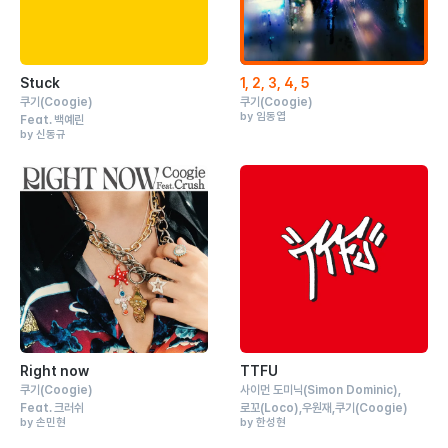
Stuck
1, 2, 3, 4, 5
쿠기
(Coogie)
쿠기
(Coogie)
by 임동엽
Feat.
백예린
by 신동규
Right now
TTFU
쿠기
(Coogie)
사이먼 도미닉
(Simon Dominic)
Feat.
크러쉬
로꼬
(Loco)
우원재
쿠기
(Coogie)
by 손민현
by 한성현