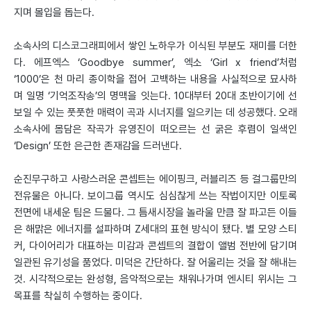
지며 몰입을 돕는다.
소속사의 디스코그래피에서 쌓인 노하우가 이식된 부분도 재미를 더한
다. 에프엑스 ‘Goodbye summer’, 엑소 ‘Girl x friend’처럼
‘1000’은 천 마리 종이학을 접어 고백하는 내용을 사실적으로 묘사하
며 일명 ‘기억조작송’의 명맥을 잇는다. 10대부터 20대 초반이기에 선
보일 수 있는 풋풋한 매력이 곡과 시너지를 일으키는 데 성공했다. 오래
소속사에 몸담은 작곡가 유영진이 떠오르는 선 굵은 후렴이 일색인
‘Design’ 또한 은근한 존재감을 드러낸다.
순진무구하고 사랑스러운 콘셉트는 에이핑크, 러블리즈 등 걸그룹만의
전유물은 아니다. 보이그룹 역시도 심심찮게 쓰는 작법이지만 이토록
전면에 내세운 팀은 드물다. 그 틈새시장을 놀라울 만큼 잘 파고든 이들
은 해맑은 에너지를 설파하며 Z세대의 표현 방식이 됐다. 별 모양 스티
커, 다이어리가 대표하는 미감과 콘셉트의 결합이 앨범 전반에 담기며
일관된 유기성을 품었다. 미덕은 간단하다. 잘 어울리는 것을 잘 해내는
것. 시각적으로는 완성형, 음악적으로는 채워나가며 엔시티 위시는 그
목표를 착실히 수행하는 중이다.