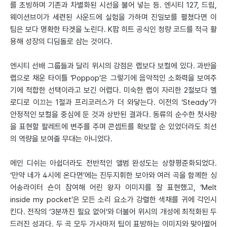
를 초빙하며 기존과 차별화된 시선을 불어 넣는 등. 엔시티 127, 드림,
웨이션브이가 세련된 사운드에 실험을 가하며 진일보를 펼쳤다면 이
팀은 보다 명확한 타겟을 노린다. K팝 히트 공식인 청량 코드를 적극 활
용해 성장의 디딤돌로 삼는 것이다.
엔시티 선배 그룹들과 달리 위시의 강점은 랩보다 보컬에 있다. 과반을
랩으로 채운 타이틀 ‘Poppop’은 그렇기에 음악적인 소화력을 보여주
기에 적합한 선택이라고 보긴 어렵다. 미숙한 랩이 자리한 2절보다 멜
로디로 이끄는 1절과 프리코러스가 더 와닿는다. 이전의 ‘Steady’가
안정적인 보컬을 중심에 둔 것과 상반된 결과다. 동류의 순수한 첫사랑
을 표현할 팔레트에 변주를 주며 콘셉트를 확보할 순 있었더라도 최선
의 역량을 보여줄 무대는 아니었다.
메인 디쉬는 아쉽더라도 전반적인 앨범 완성도는 상향평준화되었다.
‘만약 네가 4시에 온다면’에는 진두지휘한 보아와 여러 곡을 함께한 싱
어송라이터 숀이 참여해 어린 왕자 이미지를 잘 표현했고, ‘Melt
inside my pocket’은 모든 소리 요소가 강렬한 색채를 귀에 각인시
킨다. 전작의 ‘3분까진 필요 없어’와 더불어 위시의 개성에 최적화된 두
드러진 성과다. 두 곡 모두 가사마저 팀이 표방하는 이미지와 맞아떨어