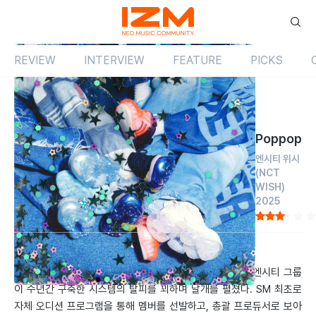
REVIEW
INTERVIEW
FEATURE
PICKS
Review
앨범
국내
Poppop
엔시티 위시
(NCT
WISH)
2025
by 정기엽
2025.04.18
새로움은 체계에 반(反)하면서 탄생한다. 엔시티 위시는 엔시티 그룹
이 수년간 구축한 시스템의 탈피를 꾀하며 날개를 펼쳤다. SM 최초로
자체 오디션 프로그램을 통해 멤버를 선발하고, 총괄 프로듀서로 보아