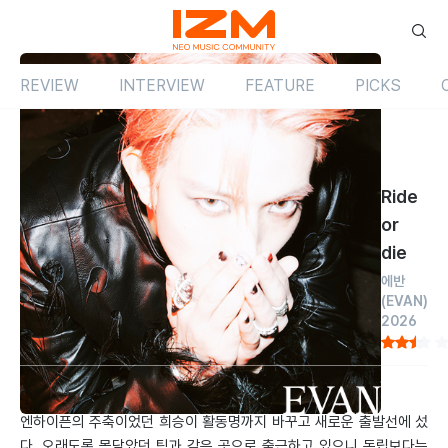
REVIEW
INTERVIEW
FEATURE
PICKS
Review
싱글
국내
Ride
or
die
에반
(EVAN)
2026
by 손민현
2026.07.02
엔하이픈의 주축이었던 희승이 활동명까지 바꾸고 새로운 출발선에 섰
다. 오래도록 몸담았던 팀과 같은 곳으로 출근하고 있으니 독립보다는