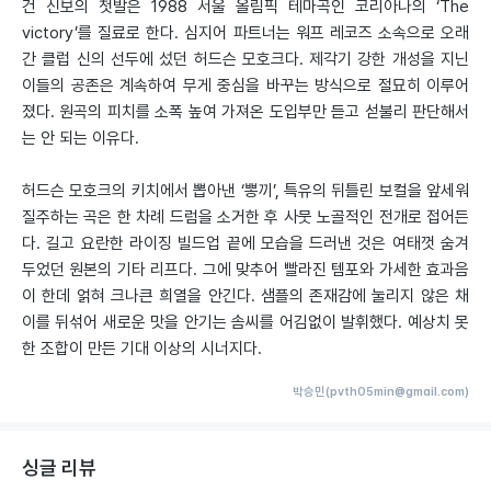
건 신보의 첫발은 1988 서울 올림픽 테마곡인 코리아나의 ‘The
victory’를 질료로 한다. 심지어 파트너는 워프 레코즈 소속으로 오래
간 클럽 신의 선두에 섰던 허드슨 모호크다. 제각기 강한 개성을 지닌
이들의 공존은 계속하여 무게 중심을 바꾸는 방식으로 절묘히 이루어
졌다. 원곡의 피치를 소폭 높여 가져온 도입부만 듣고 섣불리 판단해서
는 안 되는 이유다.
허드슨 모호크의 키치에서 뽑아낸 ‘뽕끼’, 특유의 뒤틀린 보컬을 앞세워
질주하는 곡은 한 차례 드럼을 소거한 후 사뭇 노골적인 전개로 접어든
다. 길고 요란한 라이징 빌드업 끝에 모습을 드러낸 것은 여태껏 숨겨
두었던 원본의 기타 리프다. 그에 맞추어 빨라진 템포와 가세한 효과음
이 한데 얽혀 크나큰 희열을 안긴다. 샘플의 존재감에 눌리지 않은 채
이를 뒤섞어 새로운 맛을 안기는 솜씨를 어김없이 발휘했다. 예상치 못
한 조합이 만든 기대 이상의 시너지다.
박승민(pvth05min@gmail.com)
싱글 리뷰