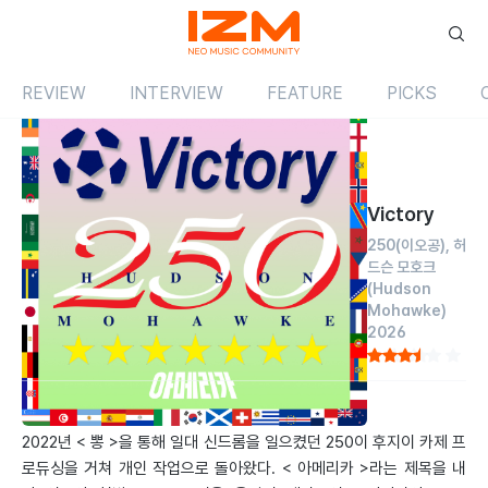
REVIEW
INTERVIEW
FEATURE
PICKS
Review
싱글
국내
Victory
250(이오공)
허
드슨 모호크
(Hudson
Mohawke)
2026
by 박승민
2026.07.02
2022년 < 뽕 >을 통해 일대 신드롬을 일으켰던 250이 후지이 카제 프
로듀싱을 거쳐 개인 작업으로 돌아왔다. < 아메리카 >라는 제목을 내