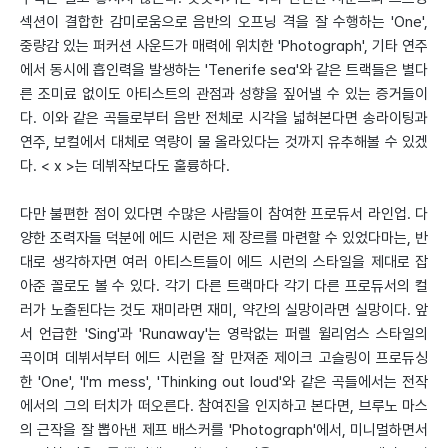
섹션이 결합한 감미로움으로 음반의 오프닝 격을 잘 수행하는 'One',
중량감 있는 퍼커션 사운드가 매력에 위치한 'Photograph', 기타 연주
에서 동시에 흡인력을 발생하는 'Tenerife sea'와 같은 트랙들은 별다
른 조미료 없이도 아티스트의 관점과 성향을 짚어낼 수 있는 증거들이
다. 이와 같은 곡들로부터 음반 전체로 시각을 넓혀본다면 송라이팅과
연주, 보컬에서 대체로 역량이 물 올라있다는 것까지 유추해볼 수 있겠
다. < x >는 데뷔작보다도 훌륭하다.
다만 불편한 점이 있다면 수많은 사람들이 참여한 프로듀서 라인업. 다
양한 조력자들 덕분에 에드 시런은 제 장르를 마련할 수 있었다마는, 반
대로 생각하자면 여러 아티스트들이 에드 시런의 스타일을 제대로 잡
아준 꼴로도 볼 수 있다. 각기 다른 트랙마다 각기 다른 프로듀서의 컬
러가 노출된다는 것도 재미라면 재미, 약간의 실망이라면 실망이다. 앞
서 언급한 'Sing'과 'Runaway'는 영락없는 퍼렐 윌리엄스 스타일의
곡이며 데뷔서부터 에드 시런을 잘 만져준 제이크 고슬링이 프로듀싱
한 'One', 'I'm mess', 'Thinking out loud'와 같은 곡들에서는 전작
에서의 그의 터치가 떠오른다. 참여진을 인지하고 본다면, 브루노 마스
의 근작을 잘 뽑아낸 제프 배스커를 'Photograph'에서, 미니멀하면서