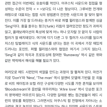
관한 접근이 이번에도 유효타를 먹인다. 어쿠스틱 사운드와 접접을 형
성하는 수준이 전작 < + >보다도 더 나은 형상이다. 그루비한 전개와
래핑으로 대표되는 힙합 식의 방법론이 잔잔한 사운드와 잘 맞아 떨어
진다. 이를 가장 잘 드러내는 증거가 바로 퍼렐 윌리엄스와 함께한 싱글
'Sing'이다. 흥을 돋우는 펑크(funk) 리듬이 깔려있건만 정도가 과하지
않고, 콜래보레이션의 특성에 맞게 어느 하나 모자랄 것 없이 두 사람의
컬러가 잘 배치돼있다. 여기에 각기 다른 그 두 컬러가 시너지를 일으켜
저스틴 팀벌레이크 식의 사운드를 낸다는 점은 이 곡에서 가장 재밌게
드러나는 포인트. 퍼렐 윌리엄스와의 협업은 여기서 그치지 않는다.
'Sing'과 같이 작곡과 프로듀싱에 참여한 'Runaway' 역시 같은 위와
같은 맥락에서 해석을 해볼 필요가 있다.
여러모로 에드 시런만의 색깔을 만드는 과정이 잘 펼쳐져 있다. 마찬가
지로 'Don't'와 'Nina', 'The man' 역시 알앤비 모델에 기반을 둔 곡들
로 비트 메이킹과 보컬 라인 구성에 다양한 시도를 가한 흔적을 보이며
'Bloodstream'과 음반을 마무리하는 'Afire love' 역시 단순한 포크
의 영역에만 머무르지 않는다. 다양한 갈래로 뻗는 접근법들이 에드 시
런의 영토를 확장한다. 그러면서도 어쿠스틱 팝 전형에서 자아나는 소
구력은 결코 놓치지 않는다. 밋밋하기는 하나 잔잔한 사운드와 스트링