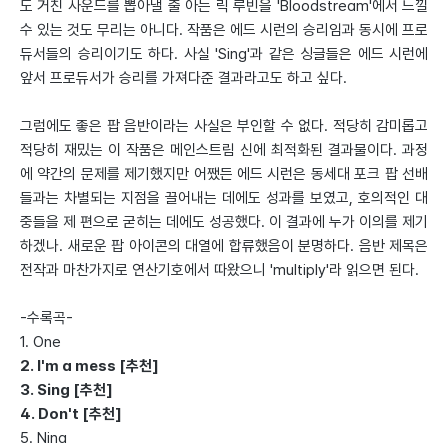
도 거친 사운드를 뽑아낼 줄 아는 릭 루빈을 'Bloodstream'에서 느낄
수 있는 것도 무리는 아니다. 작품은 에드 시런의 승리임과 동시에 프로
듀서들의 승리이기도 하다. 사실 'Sing'과 같은 싱글들은 에드 시런에
앞서 프로듀서가 승리를 가져다준 결과라고도 하고 싶다.
그럼에도 좋은 팝 음반이라는 사실은 부인할 수 없다. 적당히 감미롭고
적당히 재밌는 이 작품은 메인스트림 신에 최적화된 결과물이다. 과정
에 약간의 문제를 제기했지만 어쨌든 에드 시런은 동세대 포크 팝 선배
들과는 차별되는 지점을 끌어내는 데에도 성과를 보였고, 호의적인 대
중들을 제 편으로 굳히는 데에도 성공했다. 이 결과에 누가 이의를 제기
하겠나. 새로운 팝 아이콘의 대열에 합류했음이 분명하다. 음반 제목은
전작과 마찬가지로 연산기호에서 따왔으니 'multiply'라 읽으면 된다.
-수록곡-
1. One
2. I'm a mess [추천]
3. Sing [추천]
4. Don't [추천]
5. Nina