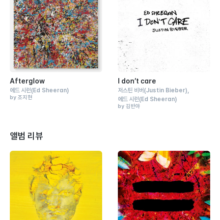
Afterglow
I don’t care
에드 시런
(Ed Sheeran)
저스틴 비버
(Justin Bieber)
by 조지현
에드 시런
(Ed Sheeran)
by 김반야
앨범 리뷰