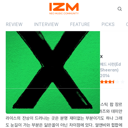
REVIEW
INTERVIEW
FEATURE
PICKS
Review
앨범
해외
x
에드 시런
(Ed
Sheeran)
2014
by 이수호
2014.07.01
자칫하면 몰개의 산물이 될 수도 있는 근래의 포크, 어쿠스틱 팝 장르
속에서 에드 시런은 제 갈 길을 잘 탐구했다. 제이슨 므라즈와 데미안
라이스의 잔상이 드러나는 곳은 분명 재미없는 부분이기도 하나 그래
도 눈길이 가는 부분은 닮은꼴이 아닌 차이점에 있다. 알앤비와 힙합에