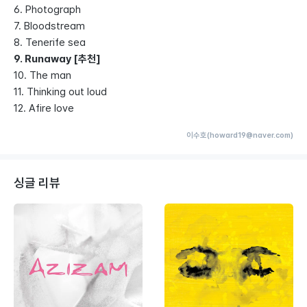
6. Photograph
7. Bloodstream
8. Tenerife sea
9. Runaway [추천]
10. The man
11. Thinking out loud
12. Afire love
이수호(howard19@naver.com)
싱글 리뷰