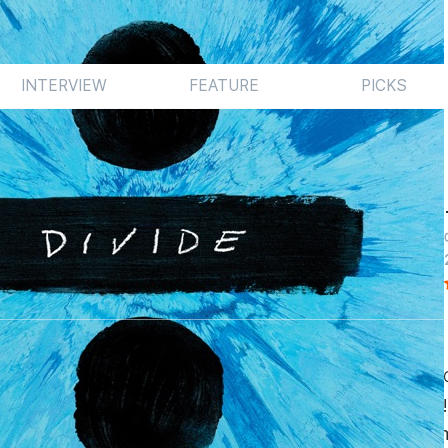
INTERVIEW
FEATURE
PICKS
게 열광하는 이유는 무엇일까. 외모나 가창력 때문은 아닐 것
아니니까. 아마도 수수한 얼굴에 (팔에는 화려한 타투가 있지만!
고, 단출한 반주에 맞춰 입을 오물거리며 수줍게 ‘The a tea