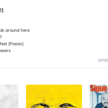
천]
eak around here
?
feel (Paean)
lowers
정연경(d