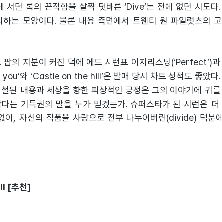
듬에 서던 록의 끈적함을 살짝 덧바른 ‘Dive’는 전에 없던 시도다. 
지하는 모양이다. 물론 내용 측면에서 트웬티 원 파일럿츠의 
 팝의 지분이 커진 덕에 에드 시런표 이지리스닝(‘Perfect’)
f you’와 ‘Castle on the hill’은 발매 당시 차트 성적도 좋았
점철된 내용과 세상을 향한 피상적인 긍정은 그의 이야기에 귀를
답다는 기득권의 말을 누가 믿겠는가. 슈퍼스타가 된 시런은 더
s’ 없이, 자신의 작품을 사랑으로 전부 나누어버린(divide) 덕
ill [추천]