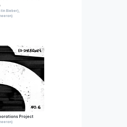
e
stin Bieber)
heeran)
borations Project
heeran)