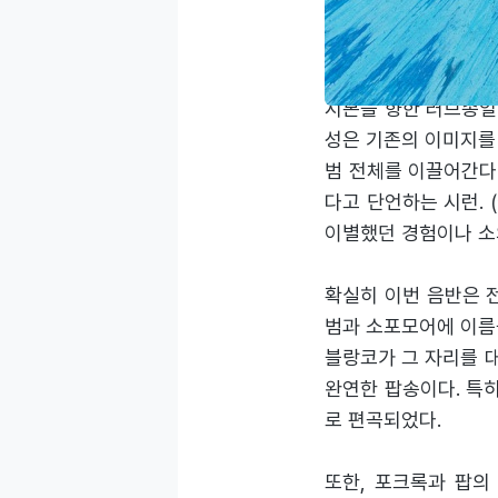
리는 매료되었으리라.
어쿠스틱 기타와 감미로
시본을 향한 러브송일 뿐. 
성은 기존의 이미지를
범 전체를 이끌어간다. 
다고 단언하는 시런.
이별했던 경험이나 소
확실히 이번 음반은 
범과 소포모어에 이름
블랑코가 그 자리를 대신해
완연한 팝송이다. 특
로 편곡되었다.
또한, 포크록과 팝의