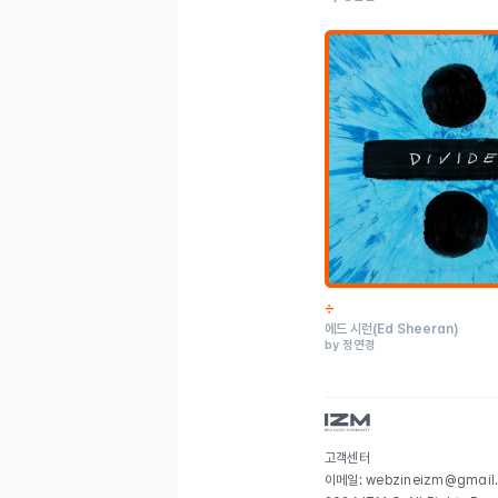
÷
에드 시런
(Ed Sheeran)
by 정연경
고객센터
이메일: webzineizm@gmail