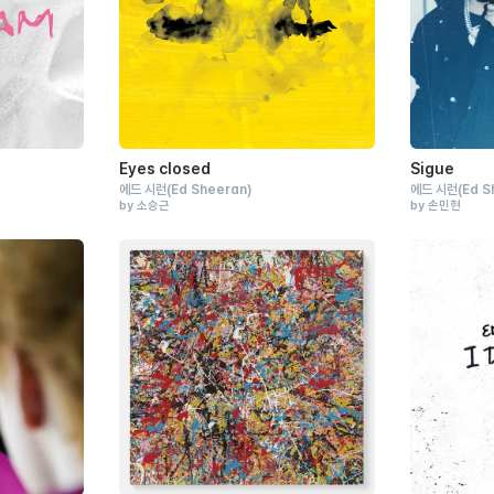
Eyes closed
Sigue
에드 시런
(Ed Sheeran)
에드 시런
(Ed S
by 소승근
by 손민현