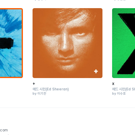
+
x
에드 시런
(Ed Sheeran)
에드 시런
(Ed S
by 이기찬
by 이수호
.com