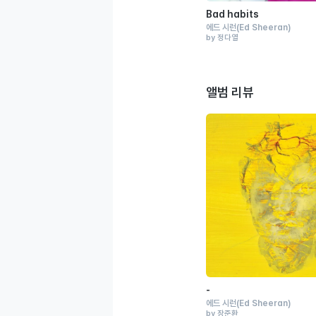
Bad habits
에드 시런
(Ed Sheeran)
by 정다열
앨범 리뷰
-
에드 시런
(Ed Sheeran)
by 장준환