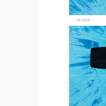
REVIEW
Review
앨범
해외
by 정연경
2017.03.01
사람들이 에드 시런에
편도, 뛰어난 가수도 
울리는 한 쌍이었을 테