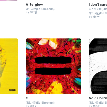
Afterglow
I don’t car
에드 시런
(Ed Sheeran)
저스틴 비버
(Ju
by 조지현
에드 시런
(Ed S
by 김반야
=ㅤ
No.6 Colla
에드 시런
(Ed Sheeran)
에드 시런
(Ed S
by 김성욱
by 장준환