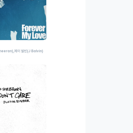
heeran)
제이 발빈
(J Balvin)