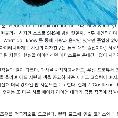
운 목소리는 < ÷ >에서도 여전히 유효하다. 다만 이런 부류
‘Hearts don’t break around here’나 ‘How would y
 떠올리게 하지만 스스로 SNS에 밝힌 탓일까, 너무 개인적이며
‘What do I know’를 통해 사랑과 음악만 있으면 졸업장 
 (아이러니하게도 시런의 여자친구는 듀크 대학 출신이다.) 서로
외된 자들의 현실을 이야기하던 아티스트는 온데간데없이 사라
전작들과 결이 다르다. 가사를 차치하고서라도, 우선 프로듀서 진
을 올리며 에드 시런의 색을 공고히 해준 제이크 고슬링이 빠지
 더욱 강화된 팝 사운드를 예고한다. 실제로 ‘Castle on the hi
히 후자는 또 다른 히트 메이커 라이언 테더가 공동 작곡에 참여
 조우를 적극적으로 도모한다. 켈틱 포크에 민요 코러스와 래핑을