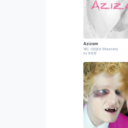
Azizam
에드 시런
(Ed Sheeran)
by 장준환