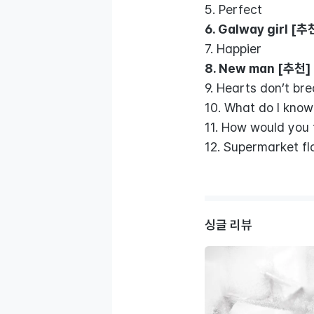
5. Perfect
6. Galway girl [추
7. Happier
8. New man [추천]
9. Hearts don’t br
10. What do I know
11. How would you 
12. Supermarket f
싱글 리뷰