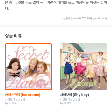
은 좁다. 맛볼 새도 없이 녹아버린 막대기를 들고 허공만을 휘젓는 꼴이
다.
신동규(momdk77825@gmail.com)
싱글 리뷰
아이스크림 (Ice cream)
샤이보이 (Shy boy)
시크릿
(Secret)
시크릿
(Secret)
by 신동규
by 성원호