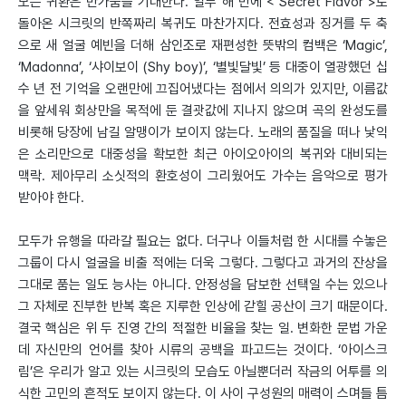
모든 귀환은 반가움을 기대한다. 열두 해 만에 < Secret Flavor >로
돌아온 시크릿의 반쪽짜리 복귀도 마찬가지다. 전효성과 징거를 두 축
으로 새 얼굴 예빈을 더해 삼인조로 재편성한 뜻밖의 컴백은 ‘Magic’,
‘Madonna’, ‘샤이보이 (Shy boy)’, ‘별빛달빛’ 등 대중이 열광했던 십
수 년 전 기억을 오랜만에 끄집어냈다는 점에서 의의가 있지만, 이름값
을 앞세워 회상만을 목적에 둔 결괏값에 지나지 않으며 곡의 완성도를
비롯해 당장에 남길 알맹이가 보이지 않는다. 노래의 품질을 떠나 낯익
은 소리만으로 대중성을 확보한 최근 아이오아이의 복귀와 대비되는
맥락. 제아무리 소싯적의 환호성이 그리웠어도 가수는 음악으로 평가
받아야 한다.
모두가 유행을 따라갈 필요는 없다. 더구나 이들처럼 한 시대를 수놓은
그룹이 다시 얼굴을 비출 적에는 더욱 그렇다. 그렇다고 과거의 잔상을
그대로 품는 일도 능사는 아니다. 안정성을 담보한 선택일 수는 있으나
그 자체로 진부한 반복 혹은 지루한 인상에 갇힐 공산이 크기 때문이다.
결국 핵심은 위 두 진영 간의 적절한 비율을 찾는 일. 변화한 문법 가운
데 자신만의 언어를 찾아 시류의 공백을 파고드는 것이다. ‘아이스크
림’은 우리가 알고 있는 시크릿의 모습도 아닐뿐더러 작금의 어투를 의
식한 고민의 흔적도 보이지 않는다. 이 사이 구성원의 매력이 스며들 틈