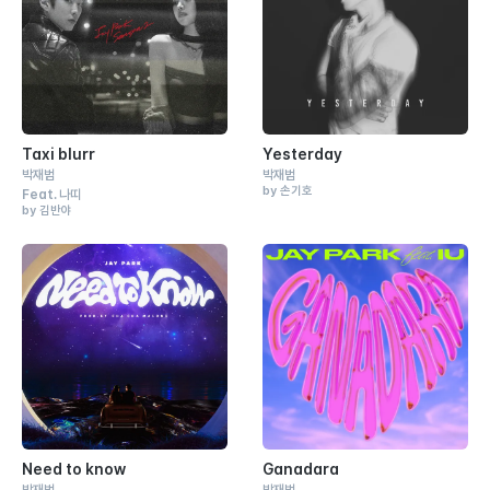
Taxi blurr
Yesterday
박재범
박재범
by 손기호
Feat.
나띠
by 김반야
Need to know
Ganadara