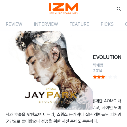
REVIEW
INTERVIEW
FEATURE
PICKS
Review
앨범
국내
EVOLUTION
박재범
2014
by 정유나
2014.10.01
무려 17곡을 담은 긴 호흡의 앨범이다. 1집에서부터 함께한 AOMG 내
부 프로듀서 전군, 차차 말론에 레이블 동료 그레이, 로꼬, 사이먼 도미
닉과 호흡을 맞췄으며 비프리, 스윙스 등캐릭터 짙은 래퍼들도 피처링
군단으로 들어왔으니 성공을 위한 사전 준비도 든든하다.