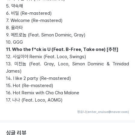
5. 약속해
6. 비밀 (Re-mastered)
7. Welcome (Re-mastered)
8. 올라타
9. 메트로놈 (Feat. Simon Dominic, Gray)
10. GGG
11. Who the f*ck is U (Feat. B-Free, Take one) [추천]
12. 사실이야 Remix (Feat. Loco, Swings)
13. 미친놈 (Feat. Gray, Loco, Simon Dominic & Trinidad
James)
14. I like 2 party (Re-mastered)
15. Hot (Re-mastered)
16. Hot Remix with Cha Cha Malone
17. 나나 (Feat. Loco, AOMG)
정유나(enter_cruise@naver.com)
싱글 리뷰