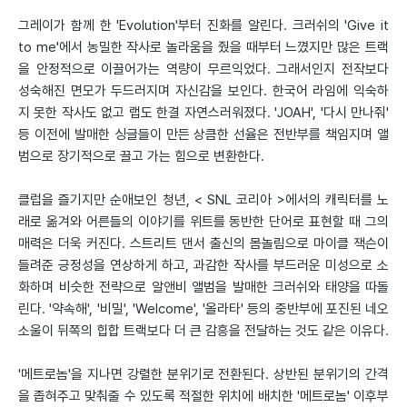
그레이가 함께 한 'Evolution'부터 진화를 알린다. 크러쉬의 'Give it
to me'에서 농밀한 작사로 놀라움을 줬을 때부터 느꼈지만 많은 트랙
을 안정적으로 이끌어가는 역량이 무르익었다. 그래서인지 전작보다
성숙해진 면모가 두드러지며 자신감을 보인다. 한국어 라임에 익숙하
지 못한 작사도 없고 랩도 한결 자연스러워졌다. 'JOAH', '다시 만나줘'
등 이전에 발매한 싱글들이 만든 상큼한 선율은 전반부를 책임지며 앨
범으로 장기적으로 끌고 가는 힘으로 변환한다.
클럽을 즐기지만 순애보인 청년, < SNL 코리아 >에서의 캐릭터를 노
래로 옮겨와 어른들의 이야기를 위트를 동반한 단어로 표현할 때 그의
매력은 더욱 커진다. 스트리트 댄서 출신의 몸놀림으로 마이클 잭슨이
들려준 긍정성을 연상하게 하고, 과감한 작사를 부드러운 미성으로 소
화하며 비슷한 전략으로 알앤비 앨범을 발매한 크러쉬와 태양을 따돌
린다. '약속해', '비밀', 'Welcome', '올라타' 등의 중반부에 포진된 네오
소울이 뒤쪽의 힙합 트랙보다 더 큰 감흥을 전달하는 것도 같은 이유다.
'메트로놈'을 지나면 강렬한 분위기로 전환된다. 상반된 분위기의 간격
을 좁혀주고 맞춰줄 수 있도록 적절한 위치에 배치한 '메트로놈' 이후부