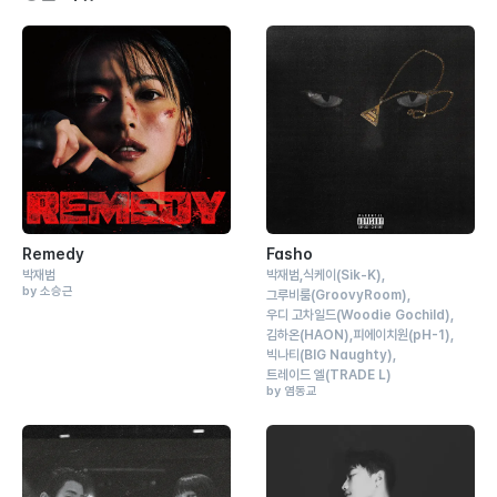
Remedy
Fasho
박재범
박재범
식케이
(Sik-K)
by 소승근
그루비룸
(GroovyRoom)
우디 고차일드
(Woodie Gochild)
김하온
(HAON)
피에이치원
(pH-1)
빅나티
(BIG Naughty)
트레이드 엘
(TRADE L)
by 염동교