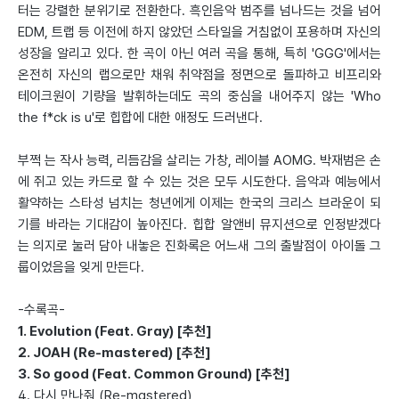
터는 강렬한 분위기로 전환한다. 흑인음악 범주를 넘나드는 것을 넘어
EDM, 트랩 등 이전에 하지 않았던 스타일을 거침없이 포용하며 자신의
성장을 알리고 있다. 한 곡이 아닌 여러 곡을 통해, 특히 'GGG'에서는
온전히 자신의 랩으로만 채워 취약점을 정면으로 돌파하고 비프리와
테이크원이 기량을 발휘하는데도 곡의 중심을 내어주지 않는 'Who
the f*ck is u'로 힙합에 대한 애정도 드러낸다.
부쩍 는 작사 능력, 리듬감을 살리는 가창, 레이블 AOMG. 박재범은 손
에 쥐고 있는 카드로 할 수 있는 것은 모두 시도한다. 음악과 예능에서
활약하는 스타성 넘치는 청년에게 이제는 한국의 크리스 브라운이 되
기를 바라는 기대감이 높아진다. 힙합 알앤비 뮤지션으로 인정받겠다
는 의지로 눌러 담아 내놓은 진화록은 어느새 그의 출발점이 아이돌 그
룹이었음을 잊게 만든다.
-수록곡-
1. Evolution (Feat. Gray) [추천]
2. JOAH (Re-mastered) [추천]
3. So good (Feat. Common Ground) [추천]
4. 다시 만나줘 (Re-mastered)