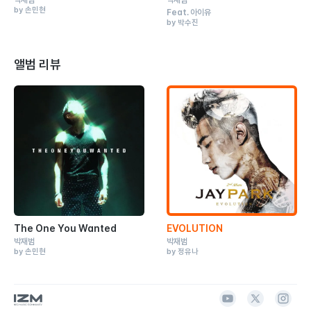
박재범
박재범
by 손민현
Feat.
아이유
by 박수진
앨범 리뷰
The One You Wanted
EVOLUTION
박재범
박재범
by 손민현
by 정유나