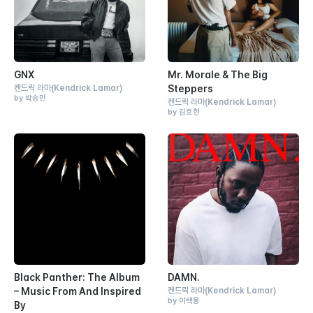
GNX
Mr. Morale & The Big
켄드릭 라마
(Kendrick Lamar)
Steppers
by 박승민
켄드릭 라마
(Kendrick Lamar)
by 김호현
Black Panther: The Album
DAMN.
– Music From And Inspired
켄드릭 라마
(Kendrick Lamar)
by 이택용
By