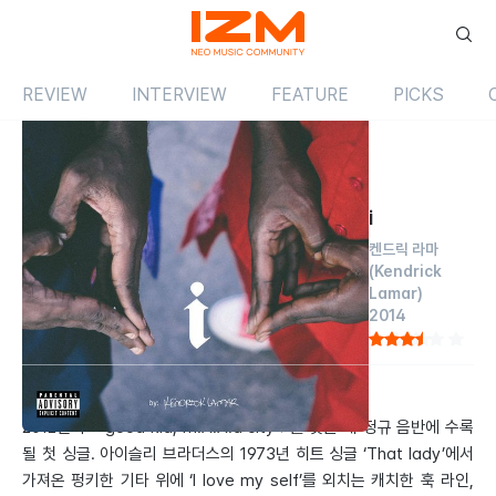
REVIEW
INTERVIEW
FEATURE
PICKS
Review
싱글
해외
ⅰ
켄드릭 라마
(Kendrick
Lamar)
2014
by 이수호
2014.09.01
2012년의 < good kid, m.A.A.d city >를 잇는 새 정규 음반에 수록
될 첫 싱글. 아이슬리 브라더스의 1973년 히트 싱글 ‘That lady’에서
가져온 펑키한 기타 위에 ‘I love my self’를 외치는 캐치한 훅 라인,