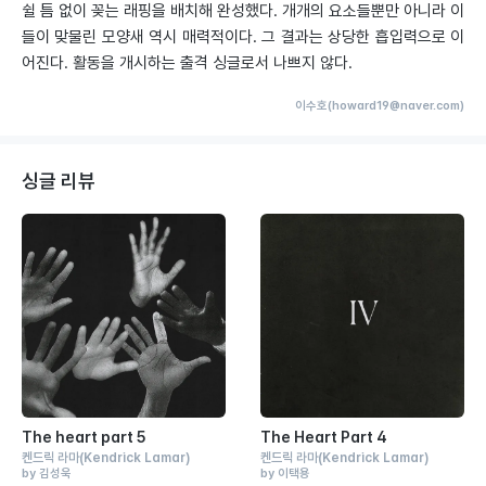
쉴 틈 없이 꽂는 래핑을 배치해 완성했다. 개개의 요소들뿐만 아니라 이
들이 맞물린 모양새 역시 매력적이다. 그 결과는 상당한 흡입력으로 이
어진다. 활동을 개시하는 출격 싱글로서 나쁘지 않다.
이수호(howard19@naver.com)
싱글 리뷰
The heart part 5
The Heart Part 4
켄드릭 라마
(Kendrick Lamar)
켄드릭 라마
(Kendrick Lamar)
by 김성욱
by 이택용