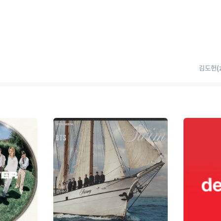
김도헌(z