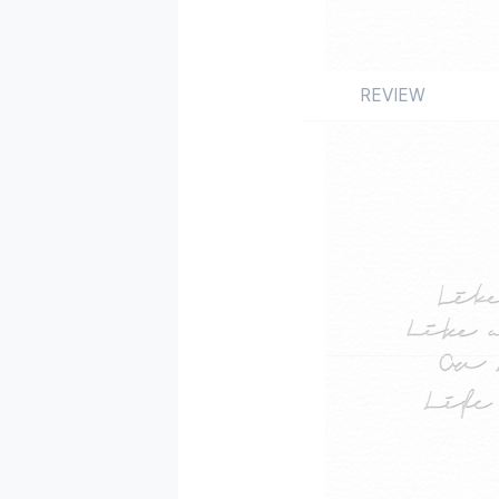
REVIEW
Review
앨범
국내
by 김도헌
2020.12.01
삶은 계속된다. BTS
>는 전인미답의 성과
사라진 세상 속 아미(