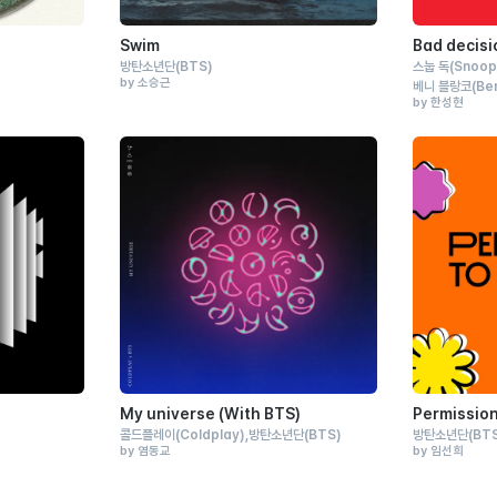
Swim
Bad decisi
방탄소년단
(BTS)
스눕 독
(Snoop
by 소승근
베니 블랑코
(Be
by 한성현
My universe (With BTS)
Permission
콜드플레이
(Coldplay)
방탄소년단
(BTS)
방탄소년단
(BT
by 염동교
by 임선희