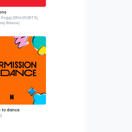
ons
 Dogg)
방탄소년단
(BTS)
nny Blanco)
 to dance
S)