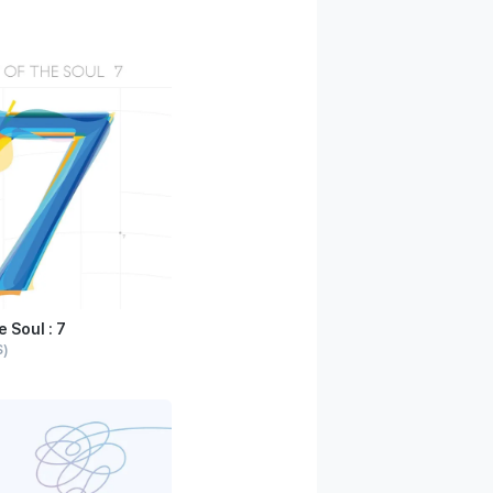
 Soul : 7
S)