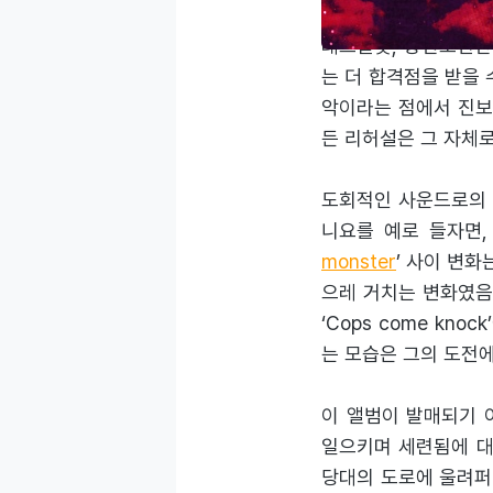
알앤비를 중점으로 다
레드벨벳, 방탄소년단
는 더 합격점을 받을 
악이라는 점에서 진보
든 리허설은 그 자체
도회적인 사운드로의 
니요를 예로 들자면, 20
monster
’ 사이 변
으레 거치는 변화였음
‘Cops come k
는 모습은 그의 도전
이 앨범이 발매되기 
일으키며 세련됨에 대
당대의 도로에 울려퍼