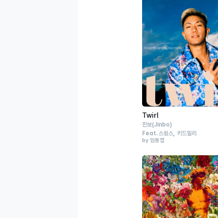
Twirl
진보
(Jinbo)
Feat.
스윙스
키드밀리
by 임동엽