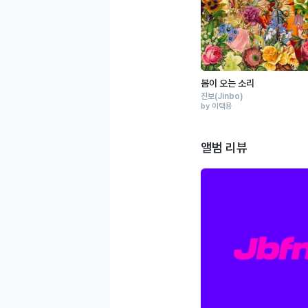
봄이 오는 소리
진보
(Jinbo)
by 이택용
앨범 리뷰