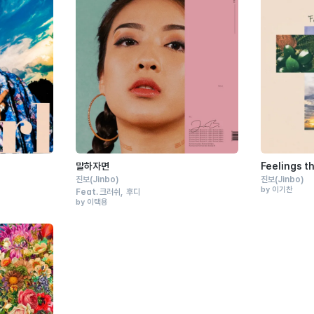
말하자면
Feelings th
진보
(Jinbo)
진보
(Jinbo)
by 이기찬
Feat.
크러쉬
후디
by 이택용