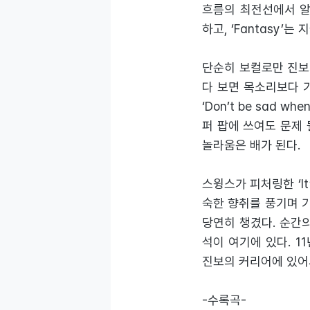
흐름의 최전선에서 알앤
하고, ‘Fantasy’
단순히 보컬로만 진보의
다 보면 목소리보다 기억
‘Don’t be sad 
퍼 팝에 쓰여도 문제 
놀라움은 배가 된다.
스윙스가 피처링한 ‘It
숙한 향취를 풍기며 기
당연히 챙겼다. 순간
석이 여기에 있다. 11년
진보의 커리어에 있어
-수록곡-