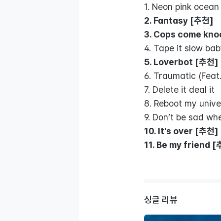
1. Neon pink ocean
2. Fantasy [추천]
3. Cops come kno
4. Tape it slow baby
5. Loverbot [추천]
6. Traumatic (Feat.
7. Delete it deal it
8. Reboot my unive
9. Don’t be sad wh
10. It’s over [추천]
11. Be my friend 
싱글 리뷰