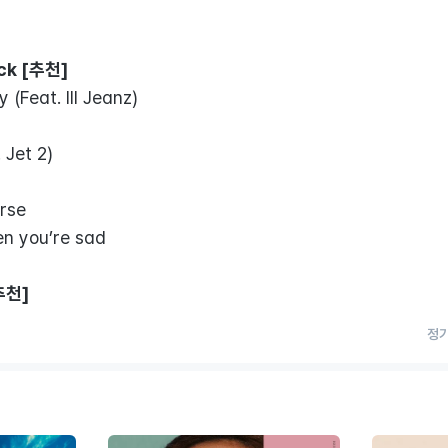
ck [추천]
 (Feat. Ill Jeanz)
 Jet 2)
rse
en you’re sad
[추천]
정기