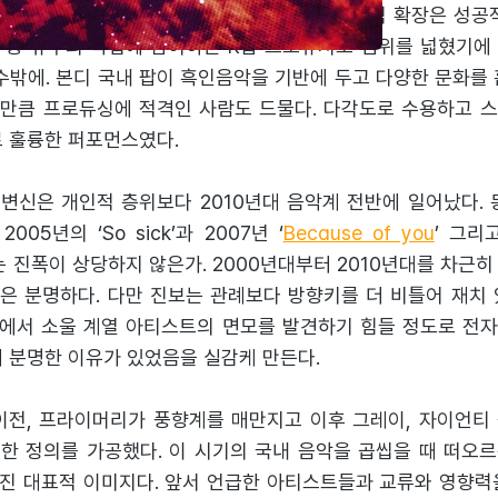
년간 활동했던 음악가의 일렉트로닉을 향한 영역 확장은 성공적
 등 유수의 작업에 참여하는 K팝 프로듀서로 범위를 넓혔기에
수밖에. 본디 국내 팝이 흑인음악을 기반에 두고 다양한 문화를
만큼 프로듀싱에 적격인 사람도 드물다. 다각도로 수용하고 
로 훌륭한 퍼포먼스였다.
변신은 개인적 층위보다 2010년대 음악계 전반에 일어났다. 
05년의 ‘So sick’과 2007년 ‘
Because of you
’ 그리고
화는 진폭이 상당하지 않은가. 2000년대부터 2010년대를 차근
은 분명하다. 다만 진보는 관례보다 방향키를 더 비틀어 재치 
nock’에서 소울 계열 아티스트의 면모를 발견하기 힘들 정도로 
에 분명한 이유가 있었음을 실감케 만든다.
이전, 프라이머리가 풍향계를 매만지고 이후 그레이, 자이언티
한 정의를 가공했다. 이 시기의 국내 음악을 곱씹을 때 떠오
진 대표적 이미지다. 앞서 언급한 아티스트들과 교류와 영향력