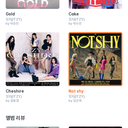
Gold
Cake
있지
(ITZY)
있지
(ITZY)
by 박승민
by 박수진
Cheshire
Not shy
있지
(ITZY)
있지
(ITZY)
by 임동엽
by 임선희
앨범 리뷰