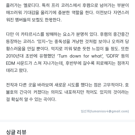
흘러가는 멜로디다. 특히 프리 코러스에서 후렴으로 넘어가는 부분이
매끄러워 기대감을 올리기에 충분한 역할을 한다. 이전보다 자연스러
워진 멤버들의 보컬도 한몫한다.
다만 이 카타르시스를 방해하는 요소가 분명히 있다. 후렴의 중간중간
등장하는 코러스 ‘있지~’는 중독성을 겨냥한 것처럼 보이나 오히려 당
황스러움을 안길 뿐이다. 억지로 끼워 맞춘 듯한 느낌이 들 정도. 또한
2010년대 초반에 유행했던 ‘Turn down for what’, ‘GDFR’ 등의
EDM 사운드가 스쳐 지나가는데, 후반부에 갈수록 피로해지는 점까지
데리고 왔다.
전작과 다른 곳을 바라보며 새로운 시도를 했다는 점은 고무적이다. 호
불호의 간극이 커졌다는 의미도 내포하지만 적어도 있지의 것이라는
걸 확실히 알 수 있는 곡이다.
임선희(lumanias4@gmail.com)
싱글 리뷰