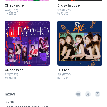
Checkmate
Crazy In Love
있지
(ITZY)
있지
(ITZY)
by 임동엽
by 김성엽
Guess Who
IT'z Me
있지
(ITZY)
있지
(ITZY)
by 정다열
by 김도헌
고객센터