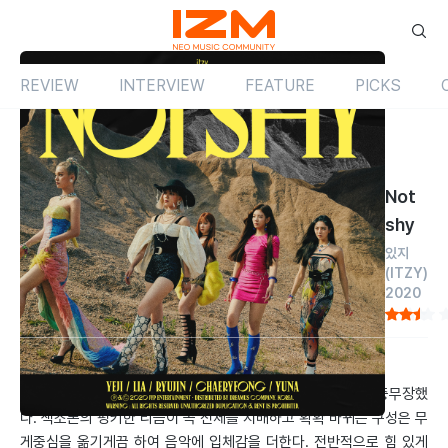
REVIEW
INTERVIEW
FEATURE
PICKS
Review
싱글
국내
Not
shy
있지
(ITZY)
2020
by 임선희
2020.08.01
젊은 신예 작곡가의 패기를 담은 듯, 빈틈없이 채운 사운드로 중무장했
다. 색소폰의 펑키한 리듬이 곡 전체를 지배하고 확확 바뀌는 구성은 무
게중심을 옮기게끔 하여 음악에 입체감을 더한다. 전반적으로 힘 있게