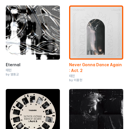
Eternal
Never Gonna Dance Again
태민
: Act. 2
by 염동교
태민
by 이홍현