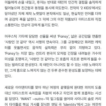
이들에게 손을 내밀고, 후자는 반대로 태민의 인간적 결핍을 솔직하게
털어놓으며 친근함과 동정을 동시에 의도한다. 전작의 ‘2 KIDS‘에서도
담아냈던 자체 제작 노랫말이 본작에서도 일상, 현실적인 언어를 더하
며 공감의 폭을 넓힌다. 그 덕에 그의 이전 작품보다 아티스트와 직접
소통한다는 인상이 강하게 들기도 한다.
어쿠스틱 기타에 담담한 선율을 써낸 ‘Pansy’, 넓은 공간감을 연출한
‘사랑인 것 같아’ 역시 서행의 연속이다. 그를 규정해오던 화려한 캐릭
터를 웃돌면서도 음악적 설득력은 무리 없이 지탱하고 있다.
‘Pansy’는 치장 없는 컨트리 편곡이 모처럼 긴장을 내려놓은 가수의
미성을 조명하고, ‘사랑인 것 같아’는 긴 호흡의 곡조로 편하게 들을 수
있는 발라드로 완성된다. 꼭 태민이 아니어도 할 수 있는 사랑 노래이지
만, 그게 흠으로 느껴지지 않는 건 두루 준수한 완성도를 보장하는 데에
있다.
새로운 아이덴티티를 찾아 떠난 여정의 끝맺음에 원대한 의미의 도출
대신 아티스트의 속마음을 차분히 비추고 타인과 함께 호흡하는 시선
을 담았다. ‘WANT ~outro~’의 밑그림을 끌어와 샤이니의 솔로 커리
어 타이틀로 핵심 가사를 장식한 엔딩 곡 ‘Identity’에서 그는 여전히