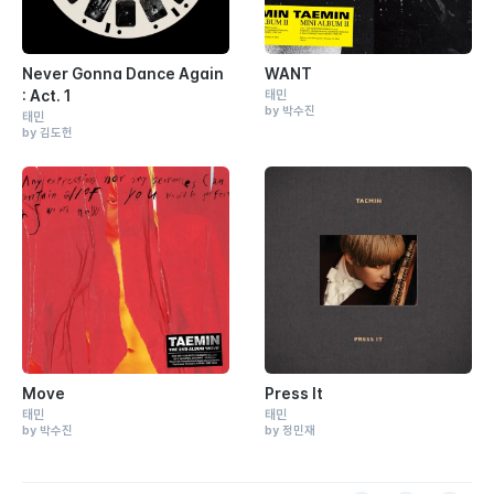
Never Gonna Dance Again
WANT
: Act. 1
태민
by 박수진
태민
by 김도헌
Move
Press It
태민
태민
by 박수진
by 정민재