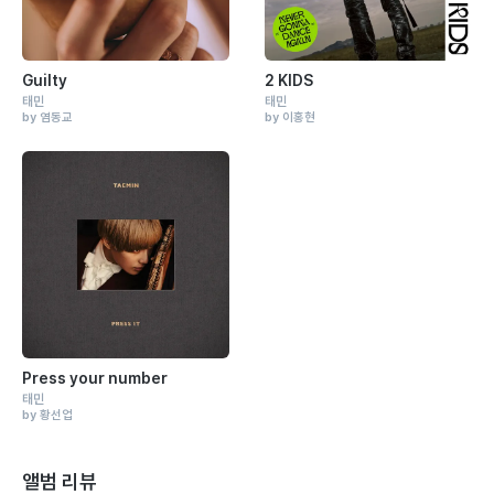
Guilty
2 KIDS
태민
태민
by 염동교
by 이홍현
Press your number
태민
by 황선업
앨범 리뷰