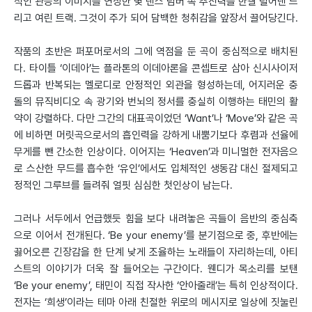
적인 관능의 이미지를 연장한 몇 댄스 넘버 속 추진력을 한결 덜어낸 느
리고 여린 트랙. 그것이 주가 되어 담백한 청취감을 앞장서 끌어당긴다.
작품의 초반은 퍼포머로서의 그에 역점을 둔 곡이 중심적으로 배치된
다. 타이틀 ‘이데아’는 플라톤의 이데아론을 콘셉트로 삼아 신시사이저
드롭과 반복되는 멜로디로 안정적인 외관을 형성하는데, 어지러운 충
돌의 뮤직비디오 속 광기와 번뇌의 정서를 충실히 이행하는 태민의 활
약이 강렬하다. 다만 그간의 대표곡이었던 ‘Want’나 ‘Move’와 같은 곡
에 비하면 머릿곡으로서의 흡인력을 강하게 내뿜기보다 후렴과 선율에
무게를 뺀 간소한 인상이다. 이어지는 ‘Heaven’과 미니멀한 전자음으
로 스산한 무드를 흡수한 ‘유인’에서도 입체적인 생동감 대신 절제되고
정적인 그루브를 들려줘 얼핏 심심한 첫인상이 남는다.
그러나 서두에서 언급했듯 힘을 보다 내려놓은 곡들이 음반의 중심축
으로 이어서 전개된다. ‘Be your enemy’를 분기점으로 중, 후반에는
끓어오른 긴장감을 한 단계 낮게 조율하는 노래들이 자리하는데, 아티
스트의 이야기가 더욱 잘 들어오는 구간이다. 웬디가 목소리를 보탠
‘Be your enemy’, 태민이 직접 작사한 ‘안아줄래’는 특히 인상적이다.
전자는 ‘희생’이라는 테마 아래 친절한 위로의 메시지로 일상에 짓눌린