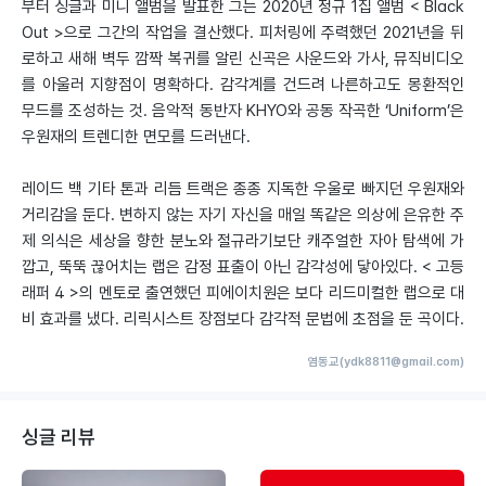
부터 싱글과 미니 앨범을 발표한 그는 2020년 정규 1집 앨범 < Black
Out >으로 그간의 작업을 결산했다. 피처링에 주력했던 2021년을 뒤
로하고 새해 벽두 깜짝 복귀를 알린 신곡은 사운드와 가사, 뮤직비디오
를 아울러 지향점이 명확하다. 감각계를 건드려 나른하고도 몽환적인
무드를 조성하는 것. 음악적 동반자 KHYO와 공동 작곡한 ‘Uniform’은
우원재의 트렌디한 면모를 드러낸다.
레이드 백 기타 톤과 리듬 트랙은 종종 지독한 우울로 빠지던 우원재와
거리감을 둔다. 변하지 않는 자기 자신을 매일 똑같은 의상에 은유한 주
제 의식은 세상을 향한 분노와 절규라기보단 캐주얼한 자아 탐색에 가
깝고, 뚝뚝 끊어치는 랩은 감정 표출이 아닌 감각성에 닿아있다. < 고등
래퍼 4 >의 멘토로 출연했던 피에이치원은 보다 리드미컬한 랩으로 대
비 효과를 냈다. 리릭시스트 장점보다 감각적 문법에 초점을 둔 곡이다.
염동교(ydk8811@gmail.com)
싱글 리뷰