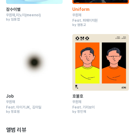
잠수이별
Uniform
우원재
미노이
(meenoi)
우원재
by 임동엽
Feat.
피에이치원
by 염동교
Job
호불호
우원재
우원재
Feat.
타이거JK
김아일
Feat.
기리보이
by 정효범
by 정민재
앨범 리뷰