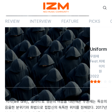
REVIEW
INTERVIEW
FEATURE
PICKS
Review
싱글
국내
Uniform
우원재
Feat.
피에
이치
원
2022
by 염동교
2022.01.01
‘시차(we are)’, ‘울타리’로 청춘의 마음을 대변해온 우원재는 특유의
음울한 분위기와 화법으로 힙합신의 독특한 위치를 점해왔다. 2017년