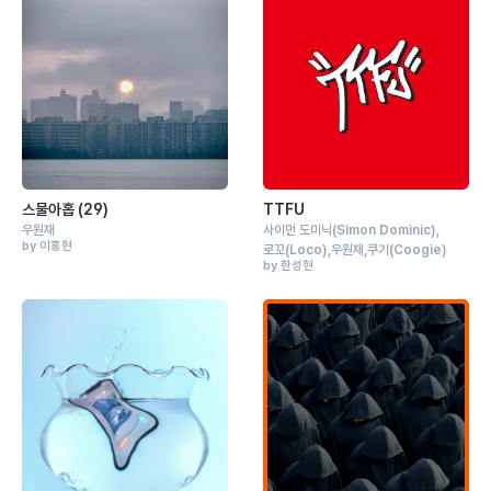
스물아홉 (29)
TTFU
우원재
사이먼 도미닉
(Simon Dominic)
by 이홍현
로꼬
(Loco)
우원재
쿠기
(Coogie)
by 한성현