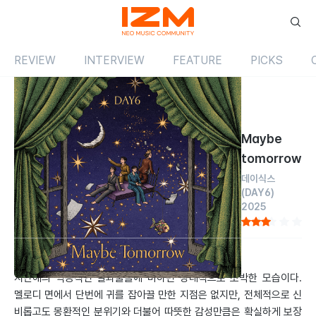
REVIEW
INTERVIEW
FEATURE
PICKS
Review
싱글
국내
Maybe
tomorrow
데이식스
(DAY6)
2025
by 김태훈
2025.05.21
지난해의 역동적인 결과물들에 비하면 상대적으로 소박한 모습이다.
멜로디 면에서 단번에 귀를 잡아끌 만한 지점은 없지만, 전체적으로 신
비롭고도 몽환적인 분위기와 더불어 따뜻한 감성만큼은 확실하게 보장