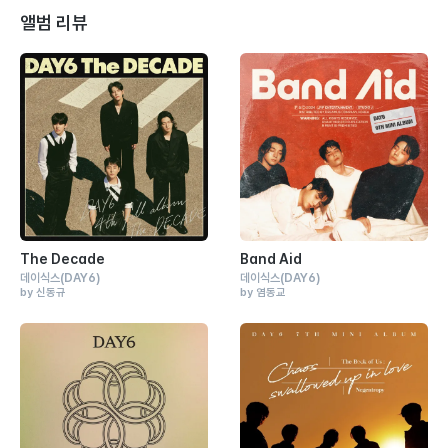
앨범 리뷰
The Decade
Band Aid
데이식스
(DAY6)
데이식스
(DAY6)
by 신동규
by 염동교