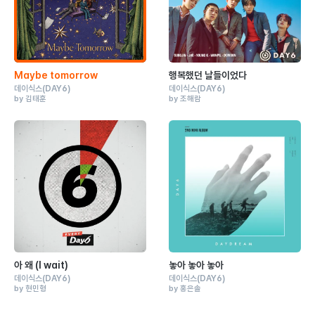
Maybe tomorrow
행복했던 날들이었다
데이식스
(DAY6)
데이식스
(DAY6)
by 김태훈
by 조해람
아 왜 (I wait)
놓아 놓아 놓아
데이식스
(DAY6)
데이식스
(DAY6)
by 현민형
by 홍은솔