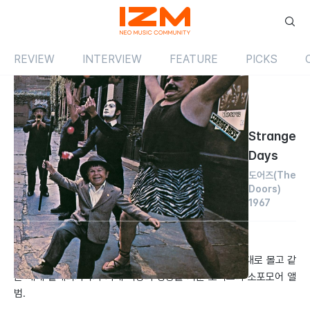
REVIEW
INTERVIEW
FEATURE
PICKS
Review
앨범
해외
Strange
Days
도어즈
(The
Doors)
1967
by 한유선
2000.07.01
첫 앨범이 만들어낸 열광적인 분위기 속에서 그 여파를 그대로 몰고 같
은 해에 발매되자마자 기대 이상의 성공을 거둔 도어스의 소포모어 앨
범.