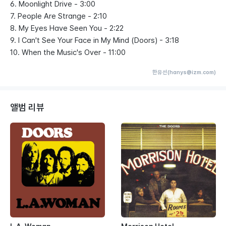
6. Moonlight Drive - 3:00
7. People Are Strange - 2:10
8. My Eyes Have Seen You - 2:22
9. I Can't See Your Face in My Mind (Doors) - 3:18
10. When the Music's Over - 11:00
한유선(hanys@izm.com)
앨범 리뷰