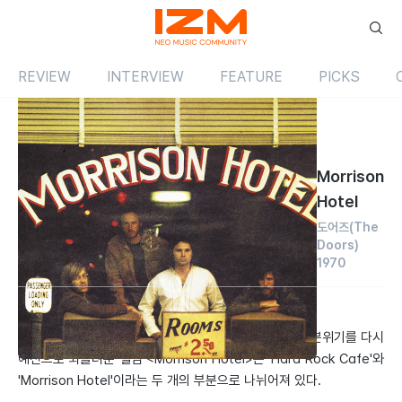
REVIEW
INTERVIEW
FEATURE
PICKS
Review
앨범
해외
Morrison
Hotel
도어즈
(The
Doors)
1970
by 한유선
2000.07.01
지난 해 발표한 <Soft Parade>가 가져온 다소 침체된 분위기를 다시
예전으로 되돌려준 앨범 <Morrison Hotel>은 'Hard Rock Cafe'와
'Morrison Hotel'이라는 두 개의 부분으로 나뉘어져 있다.