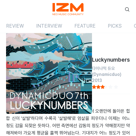
REVIEW
INTERVIEW
FEATURE
PICKS
Review
앨범
국내
Luckynumbers
다이나믹 듀오
(Dynamicduo)
2013
by 전민석
2013.07.01
군 제대 후 발매한 첫 번째 앨범 < Digilog >에서 오랜만에 돌아온 힙
합 신이 '살발'하다며 수록곡 '살발해'로 엄살을 피우더니 이제는 어느
정도 감을 되찾은 듯하다. 어떤 측면에선 감동의 정도가 약해졌지만 약
해져봐야 가요계 평균을 훌쩍 뛰어넘는다. 기대치가 어느 정도가 있어