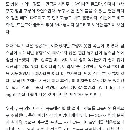
도 항상 그 어느 정도는 만족을 시켜주는 다이나믹 듀오다. 언제나 그래
왔듯 앨범 구성이 자연스럽다. 누구나 한 번에 들을 수 있는 편한 라디
오 같은 매력, 따로따로 곡 단위로 놓고 봐도 훌륭하다. 이번에도 비트
와 랩, 트랜드와 클래식 무엇 하나 놓치지 않으려고 노력한 흔적이 보인
다.
대다수의 노력은 성공으로 이어졌지만 그렇지 못한 곡들이 몇 있다. 덥
스텝이 세계적인 유행으로 떠오르자 많은 힙합 뮤지션이 덥스텝 위에
랩을 시도했다. 워낙 강력한 비트이다 보니 랩이 녹아들기가 쉽지 않아
성공작은 거의 없다. 다이나믹 듀오 역시 '슛 골인'에서 덥스텝 위에 랩
을 시도하면서 실패사례를 하나 더 추가했다. 단지 신날 뿐 새롭지 않
다. '비극 Pt.2'에선 시류에 따라 후렴구의 피치를 다운시키기도 했지만
이 역시 결과는 좋지 않았다. 과연 에이삽 록키의 'Wild for the
night'은 절대 쉽게 나온 것이 아니며 따라 하기도 어렵다.
위의 두 곡 외의 나머지 곡들에선 별 탈 없이 트랜드를 그들만의 음악으
로 소화했다. 특히 '아침사랑'의 짜임이 재미있다. 1분 30초가량의 분위
기 환기용 곡으로 미구엘, 프랭크 오션 같은 피비알앤비를 차용했으나
'다이나믹 듀오화' 시켰다. 섹스를 기타 솔로로 표현한 것도 재치 있다.