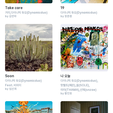
Take care
19
거미
다이나믹 듀오
(Dynamicduo)
다이나믹 듀오
(Dynamicduo)
by 김반야
by 장준환
Soon
나 오늘
다이나믹 듀오
(Dynamicduo)
다이나믹 듀오
(Dynamicduo)
Feat.
비와이
핫펠트
(예은)
쏠
(SOLE)
by 임선희
따마
(THAMA)
선재
(snzae)
by 황인호