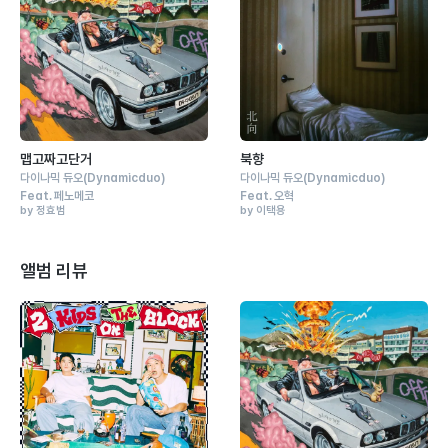
맵고짜고단거
북향
다이나믹 듀오
(Dynamicduo)
다이나믹 듀오
(Dynamicduo)
Feat.
페노메코
Feat.
오혁
by 정효범
by 이택용
앨범 리뷰