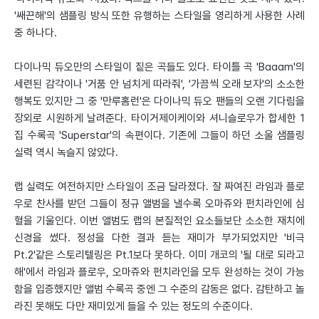
'쌔끈해'의 샘플링 방식 또한 유행하는 스타일을 영리하게 사용한 사례
중 하나다.
다이나믹 듀오만의 스타일이 짙은 곡들도 있다. 타이틀 곡 'Baaam'의
세련된 감각이나 '거품 안 넘치게 따라줘', '가끔씩 오래 보자'의 소소한
행복도 있지만 그 중 '만루홈런'은 다이나믹 듀오 팬들의 오랜 기다림을
장외로 시원하게 날려준다. 타이거제이케이와 셔니슬로우가 합세한 1
집 수록곡 'Superstar'의 속편이다. 기존에 그들이 하던 소울 샘플링
실력 역시 녹슬지 않았다.
랩 실력도 여전하지만 스타일이 조금 달라졌다. 잘 짜여진 라임과 플로
우로 찬사를 받던 그들이 정규 앨범을 낼수록 오마쥬와 펀치라인에 심
혈을 기울인다. 이번 앨범도 랩의 본질적인 요소들보단 소소한 재치에
신경을 썼다. 정성을 다한 결과 듣는 재미가 부가되었지만 '비극
Pt.2'같은 스토리텔링은 Pt.1보다 못하다. 이미 개코의 '될 대로 되라고
해'에서 라임과 플로우, 오마쥬와 펀치라인을 모두 완성하는 것이 가능
함을 입증했지만 앨범 수록곡 중엔 그 수준의 감동은 없다. 감탄하고 놀
라진 못해도 다만 재미있게 들을 수 있는 정도의 수준이다.