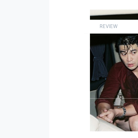
REVIEW
Review
앨범
국내
by 이택용
2015.12.01
대중은 언제나 다이나믹 
‘출첵’과 같은 걸출
‘BAAAM'까지. 다