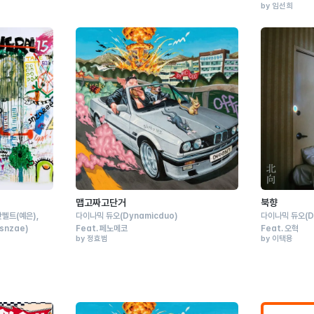
by 임선희
맵고짜고단거
북향
핫펠트
(예은)
다이나믹 듀오
(Dynamicduo)
다이나믹 듀오
(
(snzae)
Feat.
페노메코
Feat.
오혁
by 정효범
by 이택용