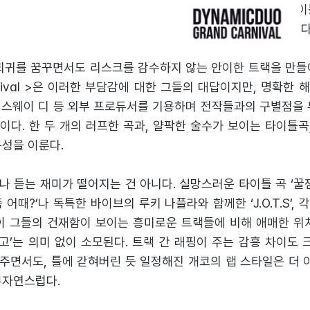
 가져다주는 등, 여러 방면으로 ‘효자 노릇’한 곡들은 다음 타
‘믿고 듣는 다듀’의 곡을 써야만 하는 부담과 압박으로 돌아왔다
 회귀를 꿈꾸면서도 리스크를 감수하지 않는 안이한 트랙을 만들
arnival >은 이러한 부담감에 대한 그들의 대답이지만, 명확한
, 스웨이 디 등 외부 프로듀서를 기용하며 전작들과의 구별점을
다. 한 두 개의 러프한 곡과, 얄팍한 술수가 보이는 타이틀곡
구성을 이룬다.
 듣는 재미가 떨어지는 건 아니다. 실망스러운 타이틀 곡 ‘꿀
 어때?’나 독특한 바이브의 루키 나플라와 함께한 ‘J.O.T.S’,
같이 그들의 건재함이 보이는 흥미로운 트랙들에 비해 애매한 위치
’는 의미 없이 소모된다. 트랙 간 래핑이 주는 감흥 차이도 
주면서도, 틀에 갇혀버린 듯 일정해진 개코의 랩 스타일은 더 이
부자연스럽다.