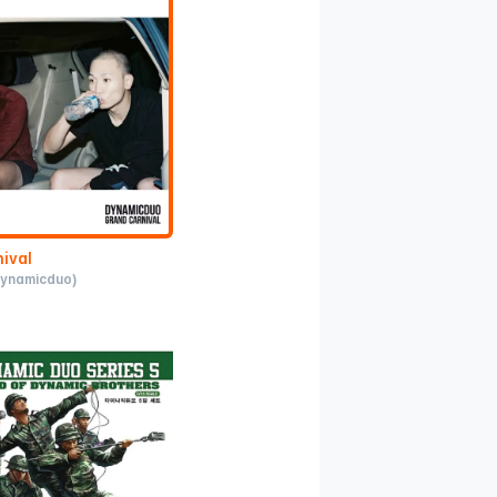
ival
Dynamicduo)