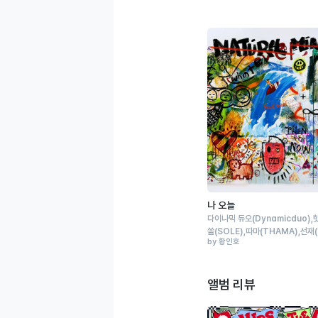
나 오늘
다이나믹 듀오
(Dynamicduo)
쏠
(SOLE)
따마
(THAMA)
선재
by 황인호
앨범 리뷰