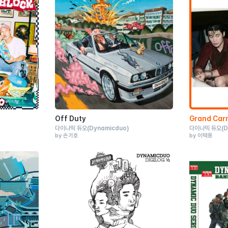
Off Duty
Grand Carn
다이나믹 듀오
(Dynamicduo)
다이나믹 듀오
(
by 손기호
by 이택용