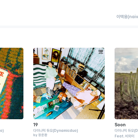
이택용(naiv
19
Soon
o)
다이나믹 듀오
(Dynamicduo)
다이나믹 듀오
(
by 장준환
Feat.
비와이