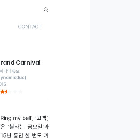
CONTACT
rand Carnival
이나믹 듀오
Dynamicduo)
015
y bell', ‘고백’,
은 ‘불타는 금요일’과
15년 동안 한 번도 꺼