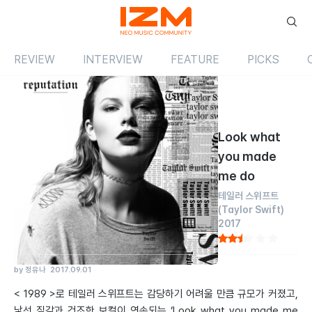
REVIEW
INTERVIEW
FEATURE
PICKS
Review
싱글
해외
Look what
you made
me do
테일러 스위프트
(Taylor Swift)
2017
by 정유나
2017.09.01
< 1989 >로 테일러 스위프트는 감당하기 어려울 만큼 규모가 커졌고,
낯선 질감과 건조한 보컬이 연속되는 ‘Look what you made me