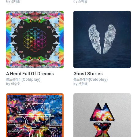
by 김태훈
by 조해람
A Head Full Of Dreams
Ghost Stories
콜드플레이
(Coldplay)
콜드플레이
(Coldplay)
by 이수호
by 신현태