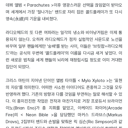
데뷔 앨범 < Parachutes >이후 영광스러운 선택을 끊임없이 받아오
며 세계에서 가장 '잘나가는' 밴드로 자리 잡은 콜드플레이가 또 다시
영속(永續)의 기운을 내비쳤다.
라디오헤드의 또 다른 여파라는 일각의 냉소와 비아냥거림은 이제 통
용되지 않는다. 오히려 라디오헤드가 점차 실험적인 사운드로 노선을
바꾸며 일부 팬들에게만 '숭배'를 받는 사이, 이들은 '브릿팝=라디오헤
드'라는 공식의 우변에 '콜드플레이'의 이름을 다시금 새겨 넣었다. 이
런 새로운 법칙을 세계 팬들의 뇌리에 재정립시킬 정도로 이미 거대한
집단이 되었다.
크리스 마틴이 지어낸 단어인 앨범 타이틀 < Mylo Xyloto >는 '표현
의 자유'를 의미한다. 어떠한 사소한 아이디어도 존중하고 그것을 모두
반영하려 했다. 기존의 방향과 다를 것임을 부연하는 말로 해석할 수 있
다. 이 흥미진진한 작업은 전작과 마찬가지로 거장 프로듀서 브라이언
이노(Brian Eno)가 총 지휘를 맡았고, 아케이드 파이어(Arcade
Fire)의 < Neon Bible >을 담당했던 마커스 드라브스(Markus
Dravs), 2집부터 밴드와 손발을 맞춰온 릭 심슨(Ric Simpson)과 같