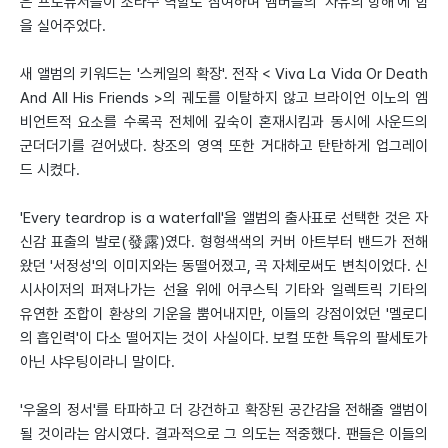
은 프로듀서들이 조타수 역할로 참여하며 멤버들의 '자유의 항해'에 힘
을 실어주었다.
새 앨범의 키워드는 '스케일의 확장'. 전작 < Viva La Vida Or Death
And All His Friends >의 궤도를 이탈하지 않고 브라이언 이노의 엠
비언트적 요소를 수록곡 전체에 깊숙이 혼재시킴과 동시에 사운드의
군더더기를 걷어냈다. 창조의 영역 또한 거대하고 탄탄하게 업그레이
드 시켰다.
'Every teardrop is a waterfall'을 앨범의 출사표로 선택한 것은 자
신감 표출의 발로(發露)였다. 형형색색의 커버 아트부터 밴드가 전해
왔던 '서정성'의 이미지와는 동떨어졌고, 곡 자체로써도 변칙이었다. 신
시사이저의 퍼져나가는 선율 위에 어쿠스틱 기타와 일렉트릭 기타의
유연한 조합이 환상의 기운을 뿜어내지만, 이들의 강점이었던 '멜로디
의 흡인력'이 다소 떨어지는 것이 사실이다. 보컬 또한 특유의 팔세토가
아닌 샤우팅이라니 말이다.
'우울의 정서'를 타파하고 더 강건하고 확장된 공간감을 전해줄 앨범이
될 것이라는 암시였다. 결과적으로 그 의도는 적중했다. 팬들은 이들의