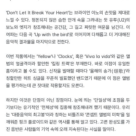
'Don't Let It Break Your Heart'는 브라이언 이노의 손맛을 제대로
느낄 수 있다. 정돈되지 않은 습한 안개 속을 그려내는 듯 유투(U2)의
보노와 엣지가 창조해내는 공간감, 그 길고 짜릿한 여운을 남긴다. 이
여파는 다음 곡 'Up with the bird'로 이어지며 다채롭고 더 거대해진
음악적 결과물을 마지막으로 전한다.
이번 작품에서는 'Yellow'나 'Clocks', 혹은 'Viva la vida'와 같은 앨
범의 얼굴격이라 할만한 '킬링 트랙'은 부재한다. 바로 이점이 유일한
흠이라고 볼 수도 있다. 신작을 발매할 때마다 '올해의 송가(頌歌)'라
칭할만한 히트 싱글을 꾸준히 발표했던 밴드였기 때문에 이 점은 앨범
을 평가하는데 큰 잣대로 작용할지도 모른다.
하지만 이것은 단점이 아닌 장점이다. 눈에 띄는 '단일성'에 초점을 두
기보다는 유기적인 '전체성'에 집중해 창조해내려 했기 때문이다. 우리
는 '대중음악의 최고봉'이라 칭하는 비틀즈와 '콘셉트 앨범의 미학'을 일
깨워준 핑크 플로이드와 같은 역사를 통해 알고 있다. 고른 완성도를 가
진 음반은 사람들의 기억 속에 오래 지속된다는 사실을 말이다.