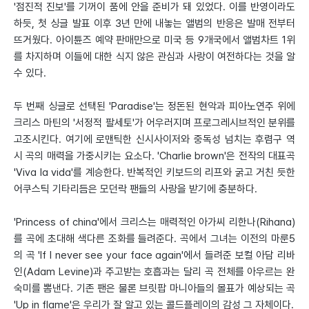
'점진적 진보'를 기꺼이 품에 안을 준비가 돼 있었다. 이를 반영이라도
하듯, 첫 싱글 발표 이후 3년 만에 내놓는 앨범의 반응은 발매 전부터
뜨거웠다. 아이튠즈 예약 판매만으로 미국 등 9개국에서 앨범차트 1위
를 차지하며 이들에 대한 식지 않은 관심과 사랑이 여전하다는 것을 알
수 있다.
두 번째 싱글로 선택된 'Paradise'는 정돈된 현악과 피아노연주 위에
크리스 마틴의 '서정적 팔세토'가 어우러지며 프로그레시브적인 분위를
고조시킨다. 여기에 로맨틱한 신시사이저와 중독성 넘치는 후렴구 역
시 곡의 매력을 가중시키는 요소다. 'Charlie brown'은 전작의 대표곡
'Viva la vida'를 계승한다. 반복적인 키보드의 리프와 굵고 거친 듯한
어쿠스틱 기타리듬은 모던락 팬들의 사랑을 받기에 충분하다.
'Princess of china'에서 크리스는 매력적인 아가씨 리한나(Rihana)
를 곡에 초대해 색다른 조화를 들려준다. 곡에서 그녀는 이전의 마룬5
의 곡 'If I never see your face again'에서 들려준 보컬 아담 리바
인(Adam Levine)과 주고받는 호흡과는 달리 곡 전체를 아우르는 완
숙미를 뽐낸다. 기존 팬은 물론 브릿팝 마니아들의 몰표가 예상되는 곡
'Up in flame'은 우리가 잘 알고 있는 콜드플레이의 감성 그 자체이다.