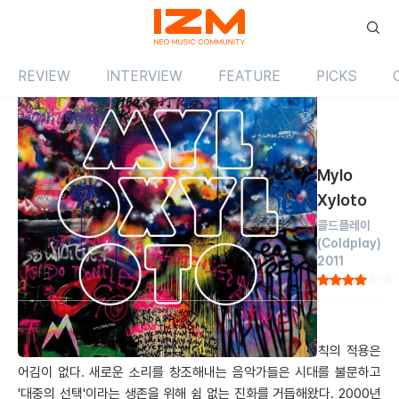
REVIEW
INTERVIEW
FEATURE
PICKS
Review
앨범
해외
Mylo
Xyloto
콜드플레이
(Coldplay)
2011
by 신현태
2011.10.01
진화는 곧 생존이다. 음악이라는 무형의 '소리'에도 이 법칙의 적용은
어김이 없다. 새로운 소리를 창조해내는 음악가들은 시대를 불문하고
'대중의 선택'이라는 생존을 위해 쉼 없는 진화를 거듭해왔다. 2000년