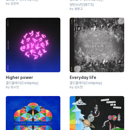
by 김반야
방탄소년단
(BTS)
by 염동교
Higher power
Everyday life
콜드플레이
(Coldplay)
콜드플레이
(Coldplay)
by 정수민
by 김도헌