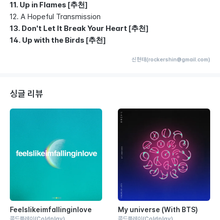
11. Up in Flames
[추천]
12. A Hopeful Transmission
13. Don't Let It Break Your Heart
[추천]
14. Up with the Birds
[추천]
신현태(rockershin@gmail.com)
싱글 리뷰
Feelslikeimfallinginlove
My universe (With BTS)
콜드플레이
(Coldplay)
콜드플레이
(Coldplay)