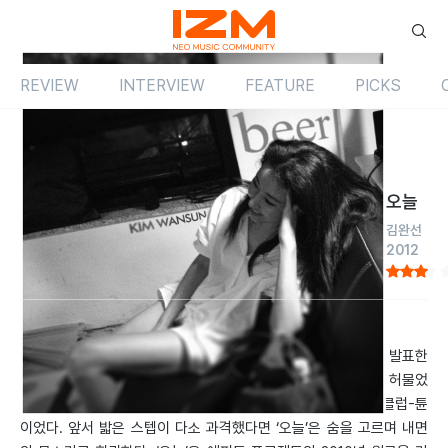
REVIEW
INTERVIEW
FEATURE
PICKS
Review
싱글
국내
오늘
김완선
2012
by 홍혁의
2012.09.01
근 2년 간 김완선은 트렌디했다. 6년 만에 공백을 깨고 2011년 발표한
‘Super love’는 매끈한 일렉트로닉 사운드에 메탈을 섞어 격을 허물었
고, 곧이어 치고나간 ‘Be quiet’는 신사동호랭이와 용준형 표 클럽-튠
이었다. 앞서 밟은 스텝이 다소 과격했다면 ‘오늘’은 숨을 고르며 내면