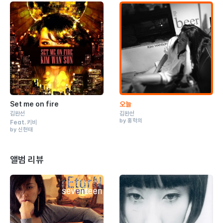
Set me on fire
오늘
김완선
김완선
by 홍혁의
Feat.
키비
by 신현태
앨범 리뷰