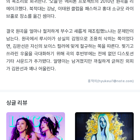
의 목소리로 회귀한다. ‘오늘’은 에피톤 프로젝트의 2010년 원곡을 리
메이크했다. 북적대는 강남, 이태원 클럽을 패스하고 홍대 소규모 라이
브홀로 장소를 옮긴 셈이다.
결국 원곡을 얼마나 철저하게 부수고 새롭게 재조립했느냐는 문제만이
남는다. 원곡에서 루시아가 상실의 감정으로 조용히 삭히는 쪽이었다
면, 김완선은 자신의 보이스 컬러에 맞게 절규하는 쪽을 따른다. 찢기고
쓰라린 우울을 극대화하기 위해 곡의 후반부에는 전에 없던 디스토션
기타 사운드가 추가됐다. 알맹이는 남겨졌지만 까칠하게 긁혀진 외피
가 김완선과 꽤나 어울린다.
홍혁의(hyukeui1@nate.com)
싱글 리뷰