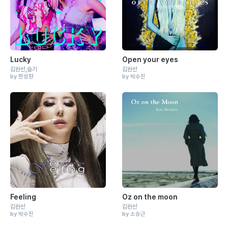
Lucky
Open your eyes
김완선
슬기
김완선
by 한성현
by 박수진
Feeling
Oz on the moon
김완선
김완선
by 박수진
by 소승근