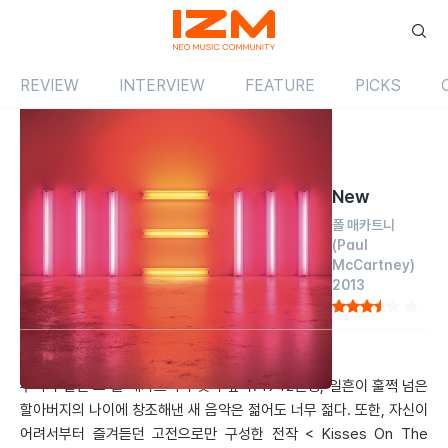
REVIEW
INTERVIEW
FEATURE
PICKS
Review
앨범
해외
New
폴 매카트니
(Paul
McCartney)
2013
by 신현태
2013.11.01
우리가 알던 그 폴 매카트니가 맞나 싶다. 1942년생, 일흔이 훌쩍 넘은
할아버지의 나이에 창조해낸 새 음악은 젊어도 너무 젊다. 또한, 자신이
어려서부터 즐겨듣던 고전으로만 구성한 전작 < Kisses On The