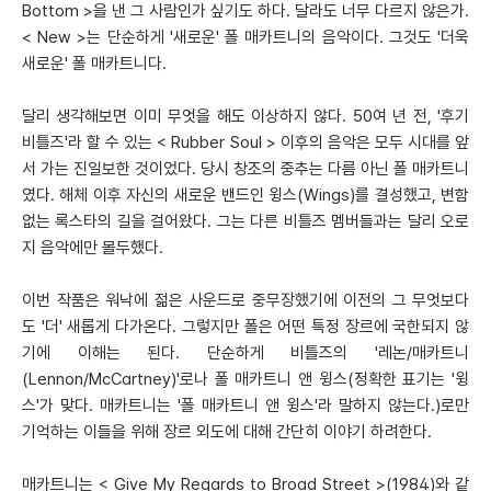
Bottom >을 낸 그 사람인가 싶기도 하다. 달라도 너무 다르지 않은가.
< New >는 단순하게 '새로운' 폴 매카트니의 음악이다. 그것도 '더욱
새로운' 폴 매카트니다.
달리 생각해보면 이미 무엇을 해도 이상하지 않다. 50여 년 전, '후기
비틀즈'라 할 수 있는 < Rubber Soul > 이후의 음악은 모두 시대를 앞
서 가는 진일보한 것이었다. 당시 창조의 중추는 다름 아닌 폴 매카트니
였다. 해체 이후 자신의 새로운 밴드인 윙스(Wings)를 결성했고, 변함
없는 록스타의 길을 걸어왔다. 그는 다른 비틀즈 멤버들과는 달리 오로
지 음악에만 몰두했다.
이번 작품은 워낙에 젊은 사운드로 중무장했기에 이전의 그 무엇보다
도 '더' 새롭게 다가온다. 그렇지만 폴은 어떤 특정 장르에 국한되지 않
기에 이해는 된다. 단순하게 비틀즈의 '레논/매카트니
(Lennon/McCartney)'로나 폴 매카트니 앤 윙스(정확한 표기는 '윙
스'가 맞다. 매카트니는 '폴 매카트니 앤 윙스'라 말하지 않는다.)로만
기억하는 이들을 위해 장르 외도에 대해 간단히 이야기 하려한다.
매카트니는 < Give My Regards to Broad Street >(1984)와 같