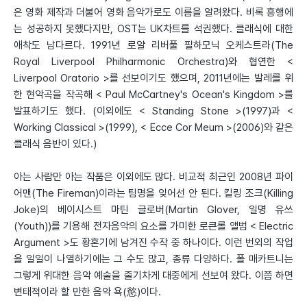
은 영화 제작과 더불어 영화 음악가로도 이름을 알려왔다. 비록 흥행에
는 성공하지 못했다지만, OST는 UK차트를 석권했다. 클래식에 대한
애착도 남다르다. 1991년 로얄 리버풀 필하모닉 오케스트라(The
Royal Liverpool Philharmonic Orchestra)와 협연한 <
Liverpool Oratorio >를 선보이기도 했으며, 2011년에는 발레를 위
한 현악곡을 작곡해 < Paul McCartney's Ocean's Kingdom >를
발표하기도 했다. (이외에도 < Standing Stone >(1997)과 <
Working Classical >(1999), < Ecce Cor Meum >(2006)와 같은
클래식 음반이 있다.)
아는 사람만 아는 작품은 이외에도 많다. 비교적 최근인 2008년 파이
어맨(The Fireman)이라는 팀명을 잊어선 안 된다. 킬링 조크(Killing
Joke)의 베이시스트 마틴 글로버(Martin Glover, 일명 유쓰
(Youth))를 기용해 전자음악의 요소를 가미한 로큰롤 앨범 < Electric
Argument >도 황혼기에 남겨진 수작 중 하나이다. 이런 번외의 작업
을 일일이 나열하기에는 그 수도 많고, 종류 다양하다. 폴 매카트니는
그렇게 위대한 음악 예술을 줄기차게 대중에게 선보여 왔다. 이쯤 하면
변태적이라 할 만한 음악 욕(慾)이다.