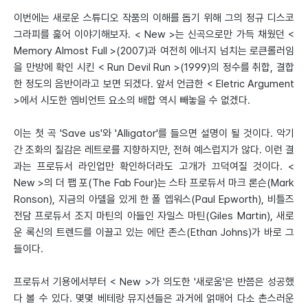
이번에는 새로운 스튜디오 작품의 이해를 돕기 위해 그의 정규 디스코
그라피를 훑어 이야기해보자. < New >는 신곡으로만 가득 채웠던 <
Memory Almost Full >(2007)과 여전히 에너지 넘치는 로큰롤러임
을 만방에 확인 시킨 < Run Devil Run >(1999)의 정수를 취합, 결합
한 정도의 음반이라고 보면 되겠다. 앞서 언급한 < Eletric Argument
>에서 시도한 엠비언트 요소의 배합 역시 빼놓을 수 없겠다.
이는 첫 곡 'Save us'와 'Alligator'를 들으면 설명이 될 것이다. 악기
간 조화의 질감은 레트로를 지향하지만, 전혀 예스럽지가 않다. 이런 결
과는 프로듀서 라인업만 확인하더라도 고개가 끄덕여질 것이다. <
New >의 더 팹 포(The Fab Four)는 스타 프로듀서 마크 론슨(Mark
Ronson), 지금의 아델을 있게 한 폴 엡워스(Paul Epworth), 비틀즈
전담 프로듀서 조지 마틴의 아들인 자일스 마틴(Giles Martin), 새로
운 록신의 트렌드를 이끌고 있는 에단 존스(Ethan Johns)가 바로 그
들이다.
프로듀서 기용에서부터 < New >가 의도한 '새로움'은 반쯤은 성공했
다 볼 수 있다. 몇몇 베테랑 뮤지션들은 과거에 얽매어 다소 촌스러운