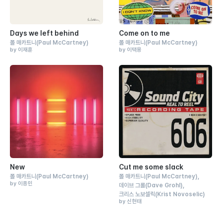
Days we left behind
Come on to me
폴 매카트니
(Paul McCartney)
폴 매카트니
(Paul McCartney)
by 이재훈
by 이택용
New
Cut me some slack
폴 매카트니
(Paul McCartney)
폴 매카트니
(Paul McCartney)
by 이종민
데이브 그롤
(Dave Grohl)
크리스 노보셀릭
(Krist Novoselic)
by 신현태