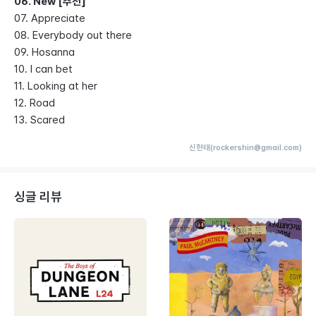
06. New [추천]
07. Appreciate
08. Everybody out there
09. Hosanna
10. I can bet
11. Looking at her
12. Road
13. Scared
신현태(rockershin@gmail.com)
싱글 리뷰