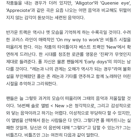
작품들을 내는 경우가 더러 있지만, 'Alligator'와 'Queenie eye',
'Appreciate'과 같은 곡은 요즘 나오는 어떤 음악과 비교해도 뒤떨어
지지 않는 감각이 돋보이는 세련된 음악이다.
반가운 트랙은 역시나 옛 모습을 기억하게 하는 수록곡일 것이다. 수려
한 코러스 라인이 매력적인 'On my way to work'은 비틀즈 시절을
떠올리게 한다. 이는 작품의 타이틀이자 베스트 트랙인 'New'에서 확
연하게 드러난다. 한 시대를 창조한 로큰롤 영웅은 '진짜'가 무엇인지
제대로 들려준다. 폴 자신은 물론 팬들에게 'Early days'의 의미는 남
다를 것이다. “레논과 나의 관계는 오해가 역사가 되는 경우”라며 불화
설을 부인해왔던 폴은 존 레논과 기타를 연주하고 함께 노래하던 어린
시절을 추억하고 그리워한다.
팬들은 늘 그렇듯 과거의 모습이 떠올리며 그때의 음악과 저울질할 것
이다. 16번째 솔로 앨범 < New >은 청각적으로, 그리고 감성적으로
와 닿는 음악이라고 하기는 어렵다. 이성적으로 부당하다 할 수 있지만,
이 앨범을 선택해서 듣는 사람들은 다 안다. 그렇다면 폴 매카트니는 실
패한 것일까. 당신은 이 음반에 대해 “그렇다”고 답할 수 있는가? 그는
비틀즈다. 비틀즈인 그는 여전히 다음과 같이 말한다.