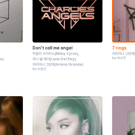
Don't call me angel
7 rings
마일리 사이러스
(Miley Cyrus)
아리아나 그란데
by 박수진
de)
라나 델 레이
(Lana Del Rey)
아리아나 그란데
(Ariana Grande)
by 소승근