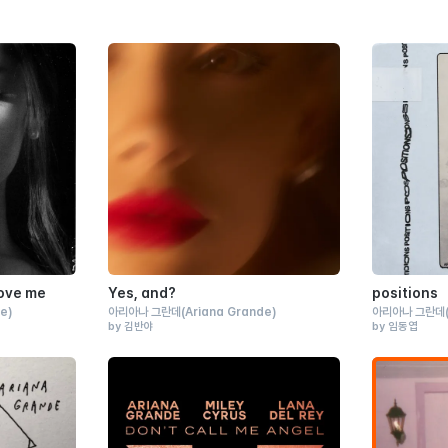
love me
Yes, and?
positions
de)
아리아나 그란데
(Ariana Grande)
아리아나 그란데
by 김반야
by 임동엽