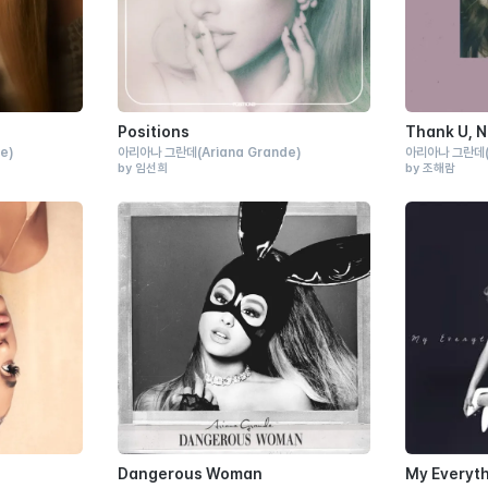
Positions
Thank U, N
de)
아리아나 그란데
(Ariana Grande)
아리아나 그란데
by 임선희
by 조해람
Dangerous Woman
My Everyt