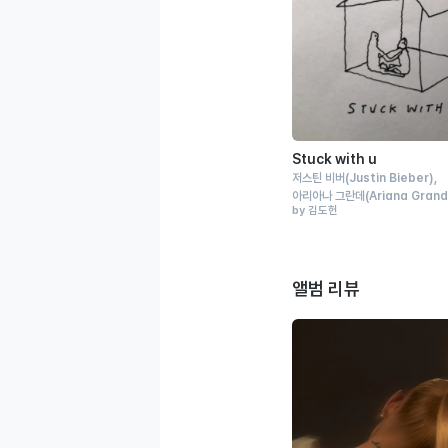
Stuck with u
저스틴 비버
(Justin Bieber)
아리아나 그란데
(Ariana Gran
by 김도헌
앨범 리뷰