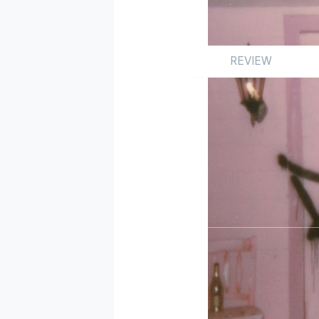
REVIEW
Review
싱글
해외
by 박수진
2019.01.01
지난 정규 4집 < Swe
>란 타이틀로 이미 전
글 1위를 안긴 동명의 ‘