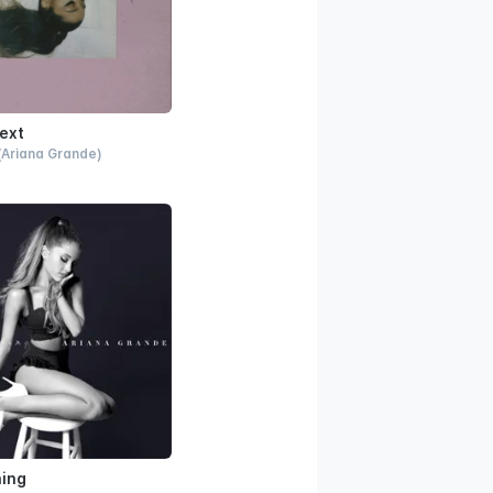
ext
(Ariana Grande)
hing