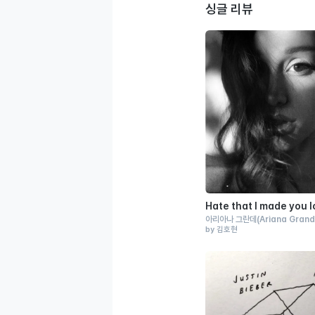
싱글 리뷰
Hate that I made you 
아리아나 그란데
(Ariana Gran
by 김호현