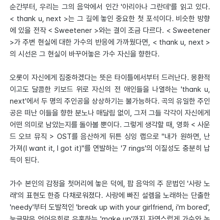
순간부터, 우리는 그의 음악에서 인간 '아리아나 그란데'를 읽고 있다.
< thank u, next >는 그 길에 놓인 중요한 첫 포석이다. 비슷한 방향
에 있을 전작 < Sweetener >와는 결이 조금 다르다. < Sweetener
>가 주변 현실에 대한 가수의 반응에 가까웠다면, < thank u, next >
의 시선은 그 현실이 바꾸어놓은 가수 자신을 향한다.
오롯이 자신에게 집중하겠다는 뜻은 타이틀에서부터 드러난다. 몽환적
이고도 달콤한 키보드 위로 자신의 전 애인들을 나열하는 'thank u,
next'에서 두 명의 주인공을 상상하기는 불가능하다. 곡의 유일한 주인
공은 떠난 이들을 향한 분노나 매달림 없이, 그저 그들 각각이 자신에게
어떤 의미로 남았는지를 돌아볼 뿐이다. 그렇게 생각할 때, 영화 < 사운
드 오브 뮤직 > OST를 음산하게 뒤튼 싱잉 랩으로 "내가 원하면, 난
가져(I want it, I got it)"를 연발하는 '7 rings'의 이질성도 충분히 납
득이 된다.
가수 본인의 감정을 첫머리에 놓은 덕에, 팝 음악의 주 문법인 '사랑 노
래'의 표현도 한층 다채로워졌다. 사랑에 빠진 설렘을 노래하는 단출한
'needy'부터 도발적인 'break up with your girlfriend, i'm bored',
능글맞은 언어유희로 유혹하는 'make up'까지 자연스럽게 가수와 녹