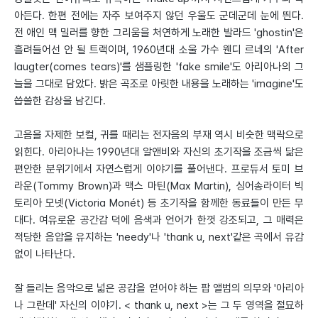
아든다. 한편 전에는 자주 보여주지 않던 우울도 군데군데 눈에 띈다.
전 애인 맥 밀러를 향한 그리움을 처연하게 노래한 발라드 'ghostin'은
흘려들어선 안 될 트랙이며, 1960년대 소울 가수 웬디 르네의 'After
laugter(comes tears)'를 샘플링한 'fake smile'도 아리아나의 그
늘을 그대로 담았다. 밝은 곡조로 아릿한 내용을 노래하는 'imagine'도
씁쓸한 감상을 남긴다.
고음을 자제한 보컬, 귀를 때리는 전자음의 부재 역시 비슷한 맥락으로
읽힌다. 아리아나는 1990년대 알앤비와 자신의 초기작을 조금씩 닮은
편안한 분위기에서 자연스럽게 이야기를 풀어낸다. 프로듀서 토미 브
라운(Tommy Brown)과 맥스 마틴(Max Martin), 싱어송라이터 빅
토리아 모넷(Victoria Monét) 등 초기작을 함께한 동료들이 만든 무
대다. 여유로운 공간감 덕에 음색과 언어가 한껏 강조되고, 그 매력은
적당한 음압을 유지하는 'needy'나 'thank u, next'같은 곡에서 유감
없이 나타난다.
잘 들리는 음악으로 넓은 공감을 얻어야 하는 팝 앨범의 의무와 '아리아
나 그란데' 자신의 이야기. < thank u, next >는 그 두 영역을 절묘하