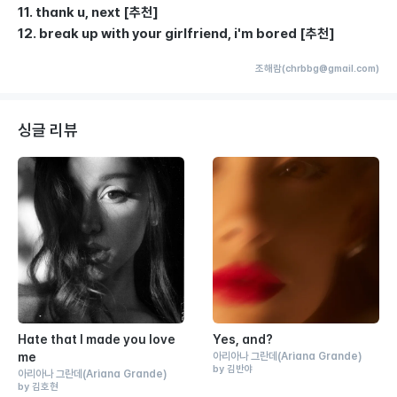
11. thank u, next [추천]
12. break up with your girlfriend, i'm bored [추천]
조해람(chrbbg@gmail.com)
싱글 리뷰
Hate that I made you love
Yes, and?
me
아리아나 그란데
(Ariana Grande)
by 김반야
아리아나 그란데
(Ariana Grande)
by 김호현