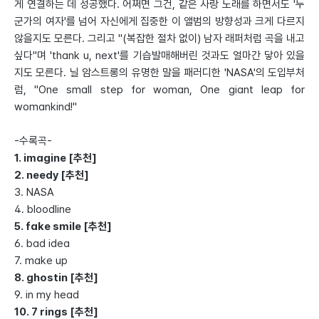
게 연결하는 데 성공했다. 어쩌면 그건, 같은 사랑 노래를 하면서도 '누
군가의 여자'를 넘어 자신에게 집중한 이 앨범의 방향성과 크게 다르지
않을지도 모른다. 그리고 "(복잡한 절차 없이) 남자 래퍼처럼 곡을 내고
싶다"며 'thank u, next'를 기습발매해버린 것과도 얼마간 닿아 있을
지도 모른다. 닐 암스트롱의 유명한 말을 패러디한 'NASA'의 도입부처
럼, "One small step for woman, One giant leap for
womankind!"
-수록곡-
1. imagine [추천]
2. needy [추천]
3. NASA
4. bloodline
5. fake smile [추천]
6. bad idea
7. make up
8. ghostin [추천]
9. in my head
10. 7 rings [추천]