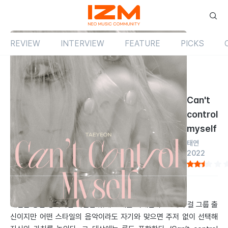
REVIEW
INTERVIEW
FEATURE
PICKS
Review
싱글
국내
Can't
control
myself
태연
2022
by 소승근
2022.01.01
태연은 당찬 성격처럼 자신감 있게 노래를 지배한다. 그래서 걸 그룹 출
신이지만 어떤 스타일의 음악이라도 자기와 맞으면 주저 없이 선택해