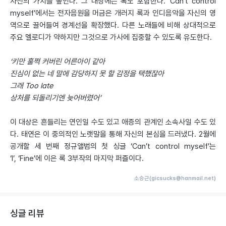
자신의 가치를 높인다. 그 대상에는 록도 포함한다. ‘Can’t control
myself’에서는 전자음원을 머금은 개러지 록과 인디음악을 자신의 영
역으로 끌어들여 경계선을 확장했다. 다른 노래들에 비해 상대적으로
주요 멜로디가 약하지만 그것으로 가사에 집중할 수 있도록 유도한다.
‘키만 훌쩍 커버린 어른아이 같아
진심이 없는 네 말에
감당하지 못 할 감정을 택했잖아
그래 Too late
상처를 되돌리기엔 늦어버렸어’
이 대상은 흔들리는 연인일 수도 있고 애증의 관계인 소속사일 수도 있
다. 태연은 이 중의적인 노랫말을 통해 자신의 본심을 드러냈다. 2월에
공개할 세 번째 정규앨범의 첫 싱글 ‘Can’t control myself’는
‘I’, ‘Fine’에 이은 록 3부작의 마지막 퍼즐이다.
소승근(gicsucks@hanmail.net)
싱글 리뷰