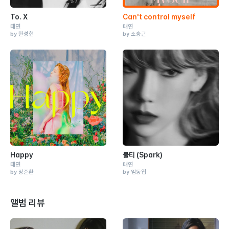
To. X
Can't control myself
태연
태연
by 한성현
by 소승근
Happy
불티 (Spark)
태연
태연
by 장준환
by 임동엽
앨범 리뷰