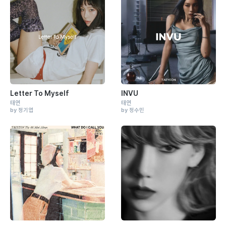
Letter To Myself
INVU
태연
태연
by 정기엽
by 정수민