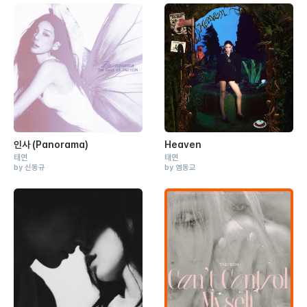
인사 (Panorama)
Heaven
태연
태연
by 신동규
by 염동교