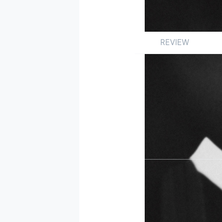
REVIEW
Review
싱글
국내
by 한성현
2023.12.01
이러나 저러나 가수로
그치지 않고 곡 전반
하겠다는 듯이 한동안