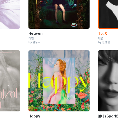
Heaven
To. X
태연
태연
by 염동교
by 한성현
Happy
불티 (Spark