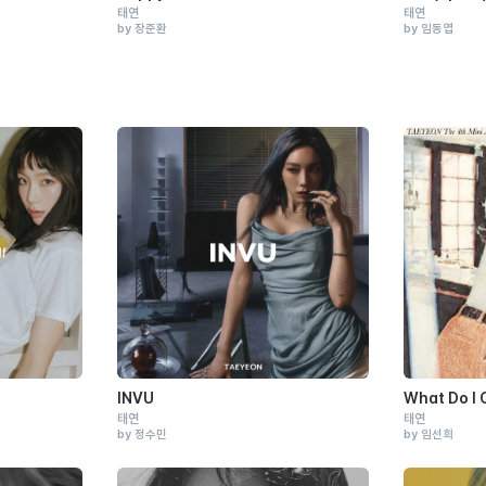
태연
태연
by 장준환
by 임동엽
INVU
What Do I 
태연
태연
by 정수민
by 임선희