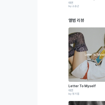
태연
by 소승근
앨범 리뷰
Letter To Myself
태연
by 정기엽