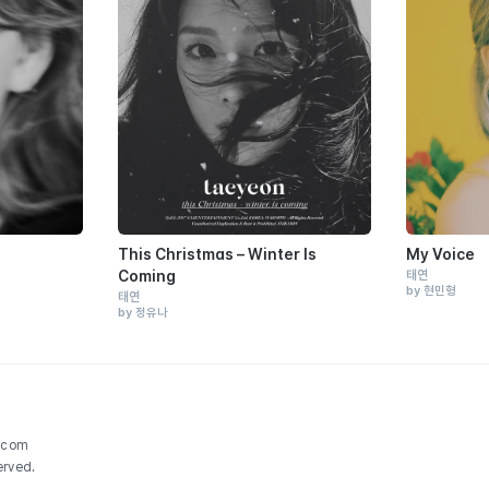
This Christmas – Winter Is
My Voice
Coming
태연
by 현민형
태연
by 정유나
.com
erved.