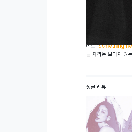
‘To. X’는 다층적
히트 싱글 '
11:11
'을 
를 최대한 뺀 채 흘
하지만, 힘이 확 꺾인
에도 ‘
Something n
들 자리는 보이지 않는
싱글 리뷰