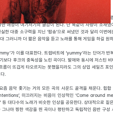
 확실하다. 그건 바로 사랑. 2018년 깜짝 혼인신고 후 우울
향한 애정이 여기저기의 글감이 된다. 단 똑같이 사랑이 소재였어
를 확실한 대중 소구력을 지닌 ‘팝송’으로 써냈던 것과 달리 이번
 세대 그러니까 더 짧은 음악을 듣고 노래를 통해 게임을 하길 원
ummy’가 이를 대표한다. 트랩비트에 ‘yummy’라는 단어가 반
기보다 후크의 중독성을 노린 곡이다. 발매와 동시에 저스틴 비
그 흐름이 뜨겁게 타오르지는 못했을지라도 그의 상업 세일즈 포
다.
 요즘 음악 좇기는 거의 모든 곡의 사운드 골격을 채운다. 힙합
Intentions’, 미끄러지는 비음이 인상적인 ‘Come around 
‘Get me’ 등 대다수의 노래가 비슷한 인상을 공유한다. 상대적으로 짙
’ 정도가 그나마 찡한 색감을 띈 곡이나 평탄하고 독립적인 음반 구성