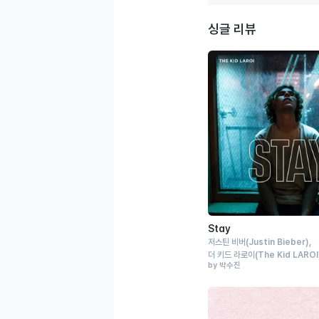
싱글 리뷰
Stay
저스틴 비버
(Justin Bieber)
더 키드 라로이
(The Kid LAROI
by 박수진