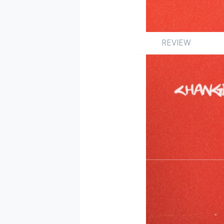
REVIEW
Review
앨범
해외
by 박수진
2020.03.01
단조로워도 너무 단조
있었음에도 발매된 신
포의 알앤비로 꽉 채운