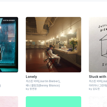
Lonely
Stuck with
저스틴 비버
(Justin Bieber)
저스틴 비버
(Ju
)
베니 블랑코
(Benny Blanco)
아리아나 그란데
by 정연경
by 김도헌