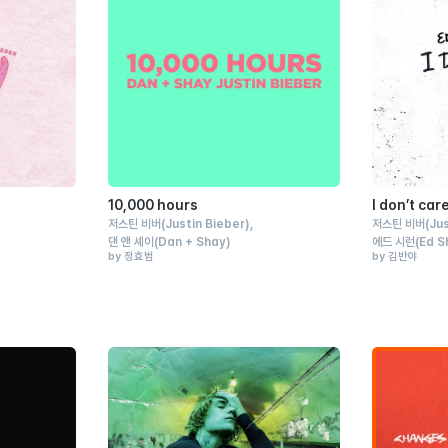
10,000 hours
I don’t car
저스틴 비버
(Justin Bieber)
저스틴 비버
(Ju
댄 앤 셰이
(Dan + Shay)
에드 시런
(Ed S
by 정효범
by 김반야