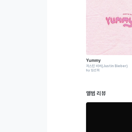
Yummy
저스틴 비버
(Justin Bieber)
by 임선희
앨범 리뷰