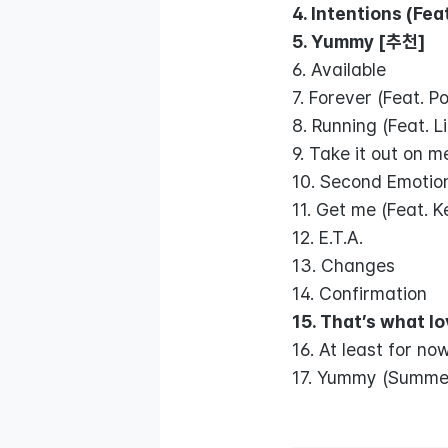
4. Intentions (Fe
5. Yummy [추천]
6. Available
7. Forever (Feat. P
8. Running (Feat. Li
9. Take it out on m
10. Second Emotion
11. Get me (Feat. K
12. E.T.A.
13. Changes
14. Confirmation
15. That’s what l
16. At least for no
17. Yummy (Summer