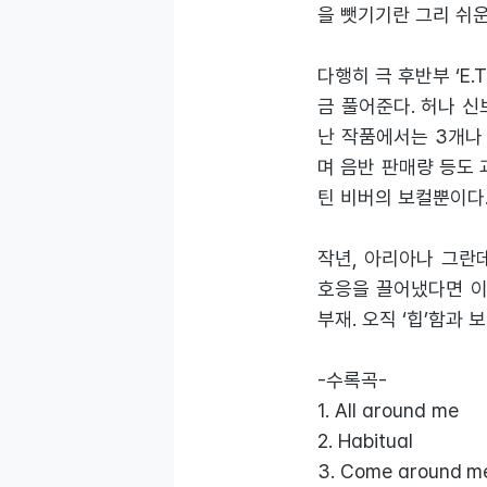
을 뺏기기란 그리 쉬운
다행히 극 후반부 ‘E.T
금 풀어준다. 허나 
난 작품에서는 3개나
며 음반 판매량 등도 
틴 비버의 보컬뿐이다
작년, 아리아나 그란데
호응을 끌어냈다면 이
부재. 오직 ‘힙’함과
-수록곡-
1. All around me
2. Habitual
3. Come around
m