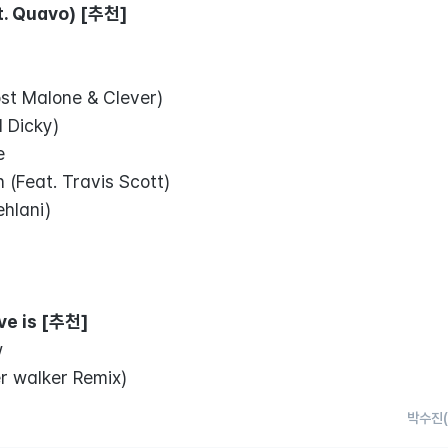
at. Quavo) [추천]
ost Malone & Clever)
l Dicky)
e
 (Feat. Travis Scott)
ehlani)
ove is [추천]
w
 walker Remix)
박수진(