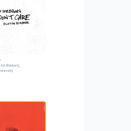
e
stin Bieber)
heeran)