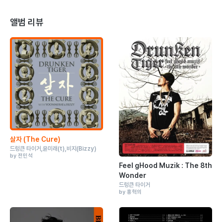
앨범 리뷰
살자 (The Cure)
드렁큰 타이거
윤미래
(t)
비지
(Bizzy)
by 전민석
Feel gHood Muzik : The 8th
Wonder
드렁큰 타이거
by 홍혁의