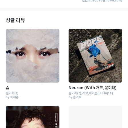
전민석(lego93@naver.com)
싱글 리뷰
숨
Neuron (With 개코, 윤미래)
윤미래
(t)
윤미래
(t)
개코
제이홉
(J-Hope)
by 이재훈
by 손기호