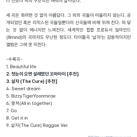
니 전보다 곡의 구조적인 매력이 살아났다.
세 곡은 화려한 것 없이 아름답다. 그 외의 곡들이 어울리지 않는다. 공
개되었던 혹은 리믹스된 곡들일뿐더러 신곡들에 비해 뒤쳐 친다. 와 닿
는 것 없이 에너지만 느껴진다. 세계적인 힙합 프로듀서 일마인드
(!llmind)의 곡마저도 무난한 정도다. 타이틀곡 '살자'는 감동적이지만
앨범은 그에 못 미친다.
-수록곡-
1. Beautiful life
2. 첫눈이 오면 설레였던 꼬마아이 [추천]
3. 살자 (The Cure) [추천]
4. Sweet dream
5. BizzyTigerYoonmirae
6. 뭉쳐(All in together)
7. Go
8. Get it in
9. 살자(The Cure) Raggae Ver.