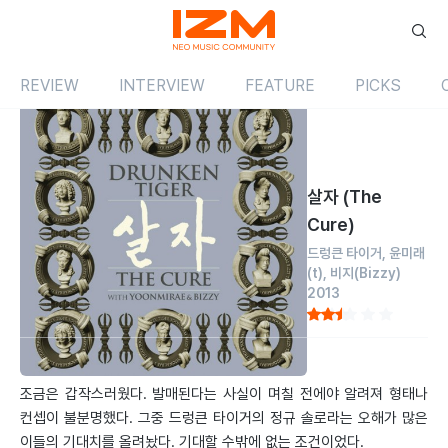
REVIEW
INTERVIEW
FEATURE
PICKS
Review
앨범
국내
살자 (The
Cure)
드렁큰 타이거
윤미래
(t)
비지
(Bizzy)
2013
by 전민석
2013.09.01
조금은 갑작스러웠다. 발매된다는 사실이 며칠 전에야 알려져 형태나
컨셉이 불분명했다. 그중 드렁큰 타이거의 정규 솔로라는 오해가 많은
이들의 기대치를 올려놨다. 기대할 수밖에 없는 조건이었다.