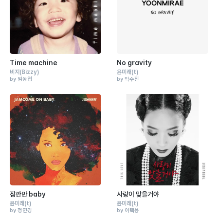
Time machine
No gravity
비지
(Bizzy)
윤미래
(t)
by 임동엽
by 박수진
잠깐만 baby
사랑이 맞을거야
윤미래
(t)
윤미래
(t)
by 정연경
by 이택용