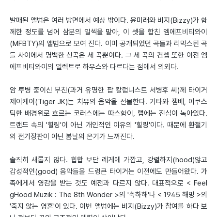
발매된 앨범은 여러 방면에서 예상 밖이다. 윤미래와 비지(Bizzy)가 함
께한 정도를 넘어 삼분의 일씩을 맡아, 이 셋을 합친 엠에프비티와이
(MFBTY)의 앨범으로 보여 진다. 이미 공개되었던 곡들과 리믹스된 곡
들 사이에서 명백한 신곡은 세 곡뿐이다. 그 세 곡의 컨셉 또한 이전 엠
에프비티와이의 일렉트로 하우스와 다르다는 점에서 의외다.
암 투병 중이신 부친(과거 유명한 팝 칼럼니스트 서병후 씨)께 타이거
제이케이(Tiger JK)는 치유의 음악을 선물한다. 기타와 젬베, 어쿠스
틱한 배경위로 흐르는 코러스에는 따스함이, 랩에는 진심이 녹아있다.
트랜드 속의 '힐링'이 아닌 개인적인 이유의 '힐링'이다. 때문에 환절기
의 전기장판이 아닌 봄날의 온기가 느껴진다.
솔직히 새롭지 않다. 힙합 보단 레게에 가깝고, 강렬하지(hood)않고
감성적인(good) 음악들을 드렁큰 타이거는 이전에도 만들어왔다. 가
족에게서 영감을 받는 것도 예전과 다르지 않다. 대표적으로 < Feel
gHood Muzik : The 8th Wonder >의 '축하해'나 < 1945 해방 >의
'죽지 않는 영혼'이 있다. 이번 앨범에는 비지(Bizzy)가 참여를 하다 보