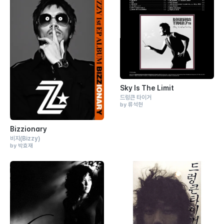
Sky Is The Limit
드렁큰 타이거
by 류석현
Bizzionary
비지
(Bizzy)
by 박효재