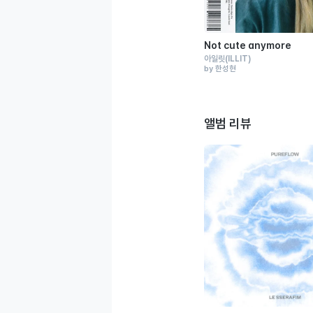
Not cute anymore
아일릿
(ILLIT)
by 한성현
앨범 리뷰