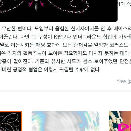
y’ 원작자 앨리스 롱위 가오의 참여에서 짐작할 수 있듯 캣츠아이
그리 밝지 않은 탓에 어중간한 결과물에 그친다.
 무난한 편이다. 도입부터 음험한 신시사이저를 깐 후 베이스의
 이끌린다. 다만 그 구성이 K팝보다 언더그라운드 힙합에 가까울
널로 이동시키는 패닝 효과에 모든 존재감을 일임한 코러스도 
애쓴 각자의 활동곡들이 보여준 집요함에도 미치지 못하는 데다 
감흥이 떨어진다. 기존의 유사한 시도가 몸소 보여주었던 단점
어버린 공업적 협업은 이렇게 귀결될 수밖에 없다.
박승민(p