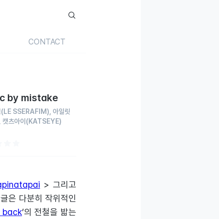
CONTACT
ic by mistake
핌
(LE SSERAFIM)
아일릿
캣츠아이
(KATSEYE)
pinatapai
> 그리고
 싱글은 다분히 작위적인
 back
’의 전철을 밟는