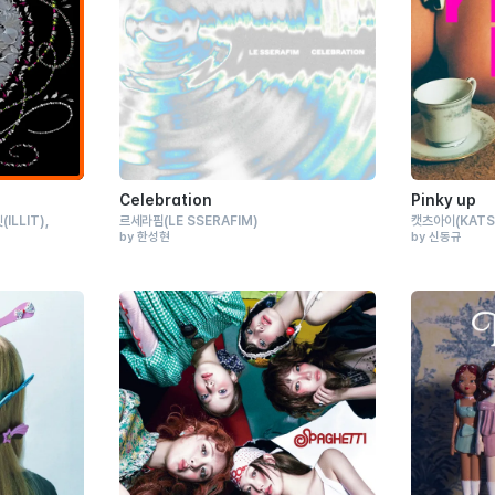
Celebration
Pinky up
릿
(ILLIT)
르세라핌
(LE SSERAFIM)
캣츠아이
(KATS
by 한성현
by 신동규