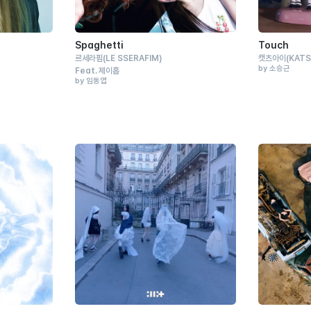
Spaghetti
Touch
르세라핌
(LE SSERAFIM)
캣츠아이
(KATS
by 소승근
Feat.
제이홉
by 임동엽