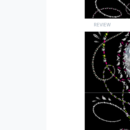
REVIEW
Review
싱글
국내
by 박승민
2026.06.25
사그라드는 불꽃에 부
‘
Pinky up
’을 통해 
성격을 띤다. 마찬가지