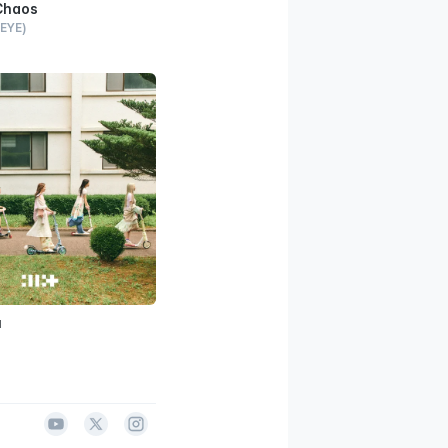
Chaos
EYE)
u