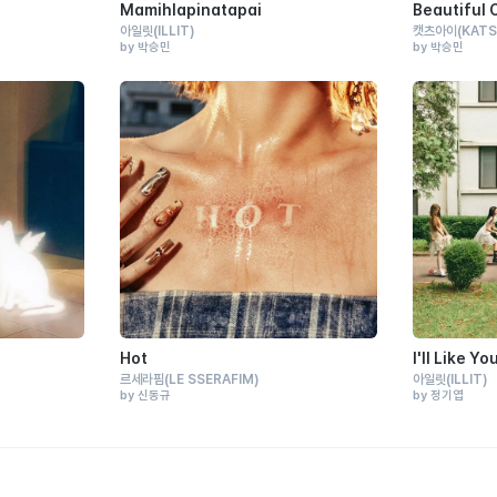
Mamihlapinatapai
Beautiful 
아일릿
(ILLIT)
캣츠아이
(KATS
by 박승민
by 박승민
Hot
I'll Like Yo
르세라핌
(LE SSERAFIM)
아일릿
(ILLIT)
by 신동규
by 정기엽