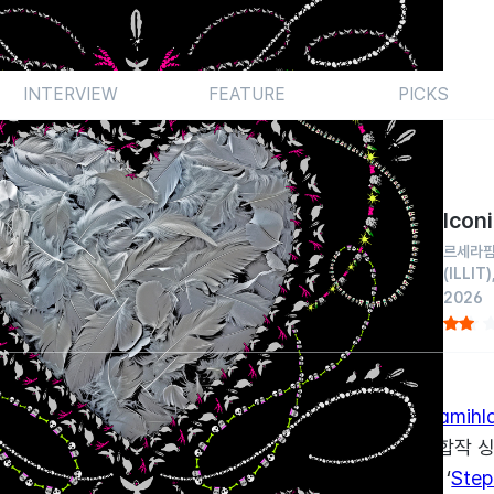
INTERVIEW
FEATURE
PICKS
Icon
르세라
(ILLIT)
2026
채질하는 격이다. 상반기 <
‘Pureflow’ Pt.1
>과 <
Mamihla
완성도와는 별개로 대중의 눈에 드는 데 성공한 세 그룹의 합작
로 대형 소속사가 애써 멤버들을 그러모았던 갓 더 비트 ‘
Step