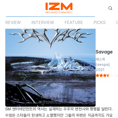
REVIEW
INTERVIEW
FEATURE
PICKS
Review
앨범
국내
Savage
에스파
(aespa)
2021
by 정다열
2021.11.01
차세대 SMP의 이상향
SM 엔터테인먼트의 역사는 실재하는 우주의 변천사와 평행을 달린다.
수많은 스타들이 탄생하고 소멸했지만 그들의 파편은 지금까지도 가요