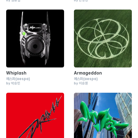
by 임동엽
by 한성현
Whiplash
Armageddon
에스파
(aespa)
에스파
(aespa)
by 박승민
by 이승원