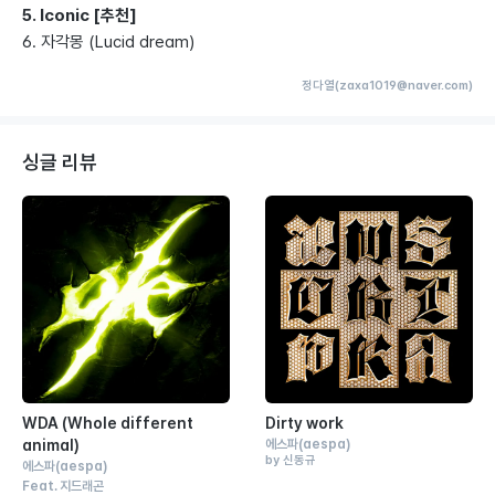
5. Iconic [추천]
6. 자각몽 (Lucid dream)
정다열(zaxa1019@naver.com)
싱글 리뷰
WDA (Whole different
Dirty work
animal)
에스파
(aespa)
by 신동규
에스파
(aespa)
Feat.
지드래곤