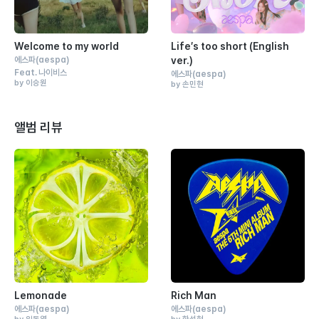
Welcome to my world
Life′s too short (English
에스파
(aespa)
ver.)
Feat.
나이비스
에스파
(aespa)
by 이승원
by 손민현
앨범 리뷰
Lemonade
Rich Man
에스파
(aespa)
에스파
(aespa)