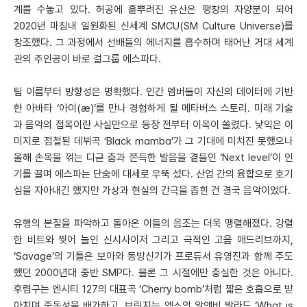
계를 수놓고 있다. 허공에 흩뿌려진 유산은 팽창의 자양분이 되어
2020년 마침내 일원화된 신세계 SMCU(SM Culture Universe)를
창조했다. 그 과정에서 선배들의 에너지를 흡수하며 태어난 거대 세계
관의 주인공이 바로 걸그룹 에스파다.
팀 이름부터 방향성은 명확했다. 인간 멤버들이 자신의 데이터에 기반
한 아바타 ‘아이(æ)’를 만나 경험하게 될 메타버스 스토리. 미래 기술
과 음악의 접목이란 사실만으로 등장 전부터 이목이 쏠렸다. 낯익은 이
미지로 점철된 데뷔곡 ‘Black mamba’가 그 기대에 미치진 못했으나
올해 손목을 꺾는 디귿 춤과 쫀득한 발음을 곁들인 ‘Next level’이 인
기를 끌며 에스파는 단숨에 대세로 우뚝 섰다. 산업 간의 융합으로 호기
심을 자아내긴 했지만 가상과 현실의 간극을 좁힌 건 결국 음악이었다.
유행의 본질을 파악하고 돌아온 이들의 음조는 더욱 맹렬해졌다. 강렬
한 비트와 찢어 늘인 신시사이저 그리고 극적인 고음 애드리브까지,
‘Savage’의 기틀은 보아와 동방신기가 프로듀서 유영진과 함께 주도
했던 2000년대 중반 SMP다. 물론 그 시절에만 충실한 것은 아니다.
후렴구는 엔시티 127의 대표곡 ‘Cherry bomb’처럼 짧은 호흡으로 받
아치며 중독성을 배가하고, 브릿지는 엑소의 알앤비 발라드 ‘What is