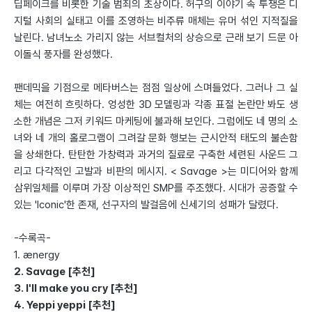
딥페이크를 비롯한 기술 범죄의 초상이다. 허구의 이야기 속 투쟁은 디
지털 사회의 실태고 이를 조영하는 비주류 매체는 유머 섞인 지적질을
날린다. 남녀노소 가리지 않는 서브컬처의 상승으로 근래 보기 드문 아
이돌식 풍자를 완성했다.
팬데믹을 기점으로 메타버스는 점점 일상에 스며들었다. 그러나 그 실
체는 여전히 흐릿하다. 엉성한 3D 모델링과 각종 표절 논란만 봐도 생
소한 개념은 그저 키워드 마케팅에 불과해 보인다. 그럼에도 네 명의 소
녀와 네 개의 홀로그램이 그려갈 문화 행보는 근시안적 태도의 불손함
을 상쇄한다. 탄탄한 가창력과 과거의 질료로 구축한 세련된 사운드 그
리고 다각적인 고발과 비판의 메시지. < Savage >는 미디어와 함께
삼위일체를 이루며 가장 이상적인 SMP를 주조했다. 시대가 공증할 수
있는 'Iconic'한 존재, 선구자의 발걸음에 신세기의 성패가 달렸다.
-수록곡-
1. ænergy
2. Savage [추천]
3. I'll make you cry [추천]
4. Yeppi yeppi [추천]