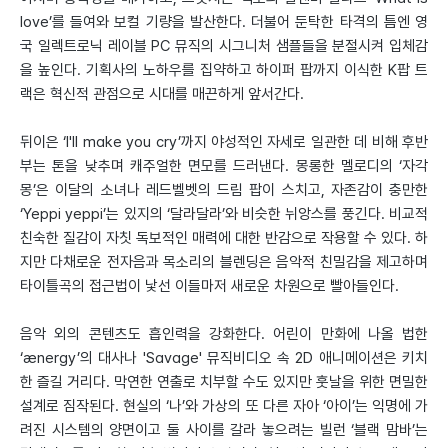
love’를 들여와 보컬 기량을 발산한다. 더불어 둔탁한 타격의 틈엔 영
국 일렉트로닉 레이블 PC 뮤직의 시그니처 샘플들을 분절시켜 입체감
을 높인다. 기획사의 노하우를 집약하고 하이퍼 팝까지 이식한 K팝 트
랙은 혁신적 관점으로 시대를 매끈하게 앞서간다.
뒤이은 ‘I'll make you cry’까지 야성적인 자세로 일관한 데 비해 후반
부는 톤을 낮추며 캐주얼한 면모를 드러낸다. 몽롱한 멜로디의 ‘자각
몽’은 이달의 소녀나 레드벨벳의 드림 팝이 스치고, 자존감이 충만한
‘Yeppi yeppi’는 있지의 ‘달라달라’와 비슷한 뉘앙스를 풍긴다. 비교적
친숙한 질감이 자칫 독보적인 매력에 대한 반감으로 작용할 수 있다. 하
지만 다채로운 전자음과 목소리의 블렌딩은 음악적 친밀감을 제고하며
타이틀곡의 접근법이 낯선 이들마저 새로운 차원으로 빨아들인다.
음악 외의 콘텐츠도 흡인력을 강화한다. 어린이 만화에 나올 법한
‘ænergy’의 대사나 'Savage' 뮤직비디오 속 2D 애니메이션은 키치
한 즐길 거리다. 막연한 연출로 치부할 수도 있지만 훗날을 위한 면밀한
설계로 짐작된다. 현실의 ‘나’와 가상의 또 다른 자아 ‘아이’는 익명에 가
려진 시스템의 양면이고 둘 사이를 갈라 놓으려는 빌런 ‘블랙 맘바’는