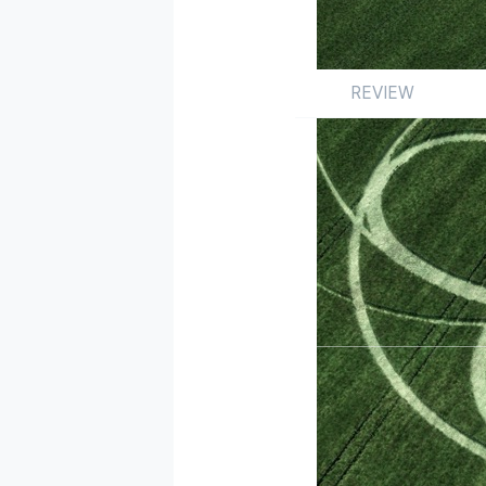
REVIEW
Review
앨범
국내
by 이승원
2024.06.01
올해 최대의 도파민 폭
전자음이 아찔한 자극
로 인도했다. 에스파