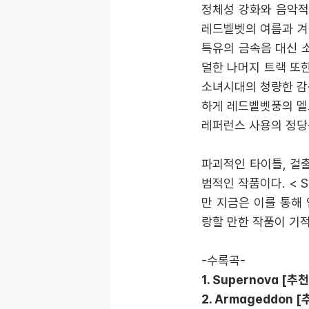
정체성 강화와 음악적
레드벨벳의 여름과 겨울을
특유의 금속음 대신 
덜한 나머지 트랙 또한 
소녀시대의 청량한 감성을
하게 레드벨벳풍의 멜
레퍼런스 사용의 정당
파괴적인 타이틀, 걸출
범적인 작품이다. < 
만 지금은 이를 통해
랑할 만한 작품이 기
-수록곡-
1. Supernova
[추천
2. Armageddon
[