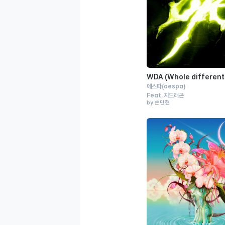
WDA (Whole different
에스파
(aespa)
Feat.
지드래곤
by 손민현