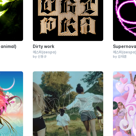
 animal)
Dirty work
Supernov
에스파
(aespa)
에스파
(aespa
by 신동규
by 김태훈