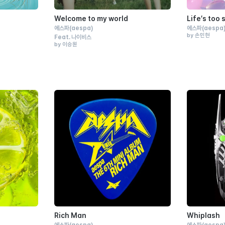
Welcome to my world
Life′s too 
에스파
(aespa)
에스파
(aespa
by 손민현
Feat.
나이비스
by 이승원
Rich Man
Whiplash