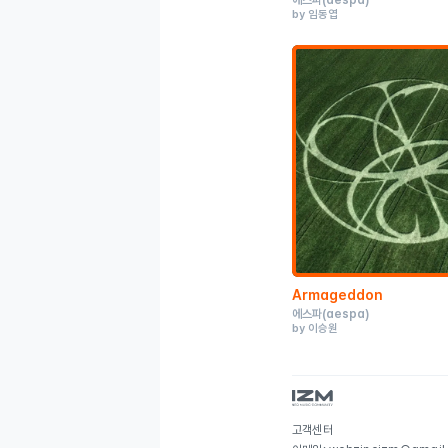
에스파
(aespa)
by 임동엽
Armageddon
에스파
(aespa)
by 이승원
고객센터