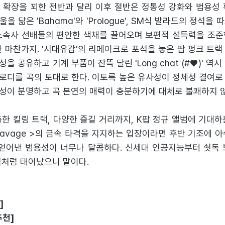
 확장을 꾀한 전반과 달리 이후 절반은 정통성 강화와 범용성 
 닮은 'Bahama'와 'Prologue', SM식 발라드의 정석을
소속사 선배들의 편안한 색채를 끌어오며 보편적 설득력을 조준
마찬가지. '시대유감'의 리메이크로 포석을 놓은 팝 펑크 트랙 'Liv
 공유하고 기계 부품이 잔뜩 달린 'Long chat (#♥)' 역시 앞선
로디를 곡의 토대로 한다. 이토록 높은 유사성이 정체성 결여로
성이 분명하고 곡 본연의 매력이 충분하기에 대체로 불쾌하지 않
한 킬링 트랙, 다양한 즐길 거리까지, K팝 정규 앨범에 기대
Savage >의 금속 타격을 지지하는 입장이라면 후반 기조에 
 얻어낸 범용성이 너무나 달콤하다. 신세대 인공지능부터 쇳독 
적처럼 태어났으니 말이다.
]
추천]