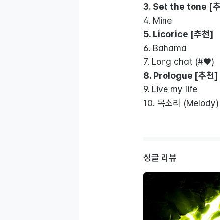
3. Set the tone
[
4. Mine
5. Licorice
[추천]
6. Bahama
7. Long chat (#♥)
8. Prologue
[추천]
9. Live my life
10. 목소리 (Melody)
싱글 리뷰