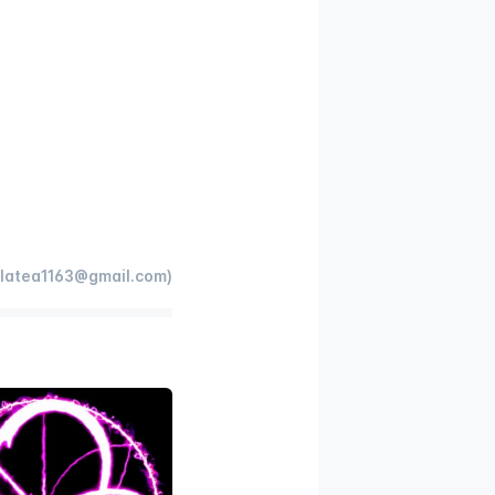
latea1163@gmail.com)