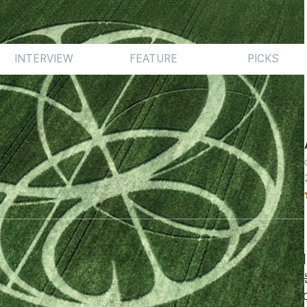
INTERVIEW
FEATURE
PICKS
격 'Supernova'의 공세는 매서웠다. 둔탁하게 몰아치는 
을 양산하는가 하면 사운드 소스의 점층이 빛난 다채로운 구조
라는 그룹이 추구하는 미학의 궁극이라는 찬사가 아깝지 않은 곡