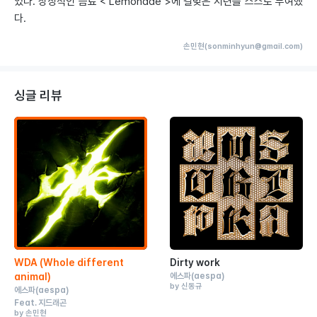
었다. 상징적인 음료 < Lemonade >에 걸맞은 시련을 스스로 부여했
다.
손민현(sonminhyun@gmail.com)
싱글 리뷰
WDA (Whole different
Dirty work
animal)
에스파
(aespa)
by 신동규
에스파
(aespa)
Feat.
지드래곤
by 손민현