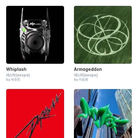
Whiplash
Armageddon
에스파
(aespa)
에스파
(aespa)
by 박승민
by 이승원