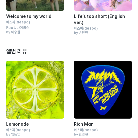
Welcome to my world
Life′s too short (English
에스파
(aespa)
ver.)
Feat.
나이비스
에스파
(aespa)
by 이승원
by 손민현
앨범 리뷰
Lemonade
Rich Man
에스파
(aespa)
에스파
(aespa)
by 임동엽
by 한성현