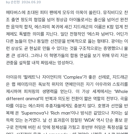
by 손민현
2026.05.20
메타버스에 초대된 피터 팬에게 모두의 이목이 쏠린다. 뮤직비디오 찬
조 출연 정도의 협업을 넘어 정상급 아이돌로서는 출신을 넘어선 완전
한 음악적 합작, 에스파의 복귀에 새긴 지드래곤의 이름은 K팝 업계 전
체에도 특별한 의미를 지닌다. 일단 전형적인 ‘에스파 넘버’다. 어딘가
다른 놈들이 만나 동일한 선전문을 반복적으로 읊는 형태다. 광야는 이
런 상상도 곧 현실로 만들 수 있다는 것을 구조적으로는 증명했으니 물
론 큰 성과다. 그러나 이 혁명가들의 합동 연설을 보기 위해 무리 지은
관중을 설득할 내적 짜임새는 엉성하다.
아이유의 ‘팔레트’나 자이언티의 ‘Complex’가 좋은 선례로, 지드래곤
은 랩 메이킹이든 독보적 위치의 연예인이든 자기 아우라와 스토리를
제시하며 피처링의 생명력을 얻는다. 이 가상 세계에서는 ‘Whole
different animal’의 반복과 의도된 전환이 짧은 역할의 전부다. 곡을
따를 이유는 에스파의 추종자들에게도 충분치 않다. 호명과 선언을 반
복해 온 ‘Supernova’나 ‘Rich man’이나 방식은 같았으나 차이는 설
득력 있는 논거였다. 날 선 효과음이 점철된 ‘WDA’ 역시 단순 홍보 문
구로 전락해 버린 쇠 맛에 정체성을 가뒀고 후반부 허밍은 특정성을 잃