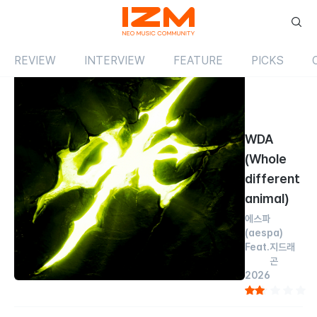
REVIEW
INTERVIEW
FEATURE
PICKS
Review
싱글
국내
WDA
(Whole
different
animal)
에스파
(aespa)
Feat.
지드래
곤
2026